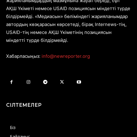
жарияланымдардың мазмұнына жауап береді, бұл
АҚШ Үкіметі немесе USAID позициясын міндетті түрде
білдірмейді. «Медиасын» бөліміндегі жарияланымдар
автордың көзқарасын көрсетеді, бірақ Internews-тің,
USAID-тің немесе АҚШ Үкіметінің позициясын
міндетті түрде білдірмейді.
Хабарласыңыз:
info@newreporter.org
СІЛТЕМЕЛЕР
Біз
Байланыс