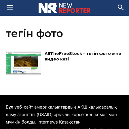
тегін фото
AllTheFreeStock – тегін фото және
видео көзі
Бұл уеб-сайт америкалықтардың АҚШ халықаралық
даму агенттігі (USAID) арқылы көрсеткен көмегімен
мүмкін болды. Internews Қазақстан