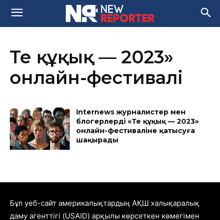
Тең құқық — 2023»
онлайн-фестивалі
Internews журналистер мен
блогерлерді «Тең құқық — 2023»
онлайн-фестиваліне қатысуға
шақырады
Бұл уеб-сайт америкалықтардың АҚШ халықаралық
даму агенттігі (USAID) арқылы көрсеткен көмегімен