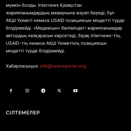
мүмкін болды. Internews Қазақстан
жарияланымдардың мазмұнына жауап береді, бұл
АҚШ Үкіметі немесе USAID позициясын міндетті түрде
білдірмейді. «Медиасын» бөліміндегі жарияланымдар
автордың көзқарасын көрсетеді, бірақ Internews-тің,
USAID-тің немесе АҚШ Үкіметінің позициясын
міндетті түрде білдірмейді.
Хабарласыңыз:
info@newreporter.org
СІЛТЕМЕЛЕР