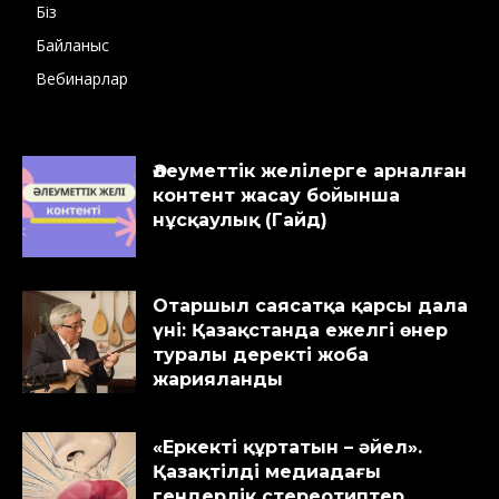
Біз
Байланыс
Вебинарлар
Әлеуметтік желілерге арналған
контент жасау бойынша
нұсқаулық (Гайд)
Отаршыл саясатқа қарсы дала
үні: Қазақстанда ежелгі өнер
туралы деректі жоба
жарияланды
«Еркекті құртатын – әйел».
Қазақтілді медиадағы
гендерлік стереотиптер