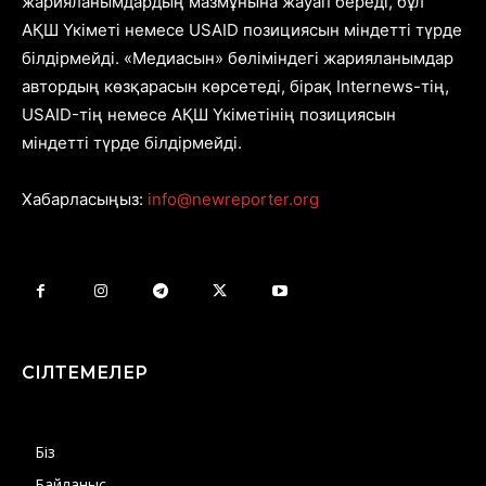
жарияланымдардың мазмұнына жауап береді, бұл
АҚШ Үкіметі немесе USAID позициясын міндетті түрде
білдірмейді. «Медиасын» бөліміндегі жарияланымдар
автордың көзқарасын көрсетеді, бірақ Internews-тің,
USAID-тің немесе АҚШ Үкіметінің позициясын
міндетті түрде білдірмейді.
Хабарласыңыз:
info@newreporter.org
СІЛТЕМЕЛЕР
Біз
Байланыс