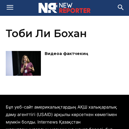
Тоби Ли Бохан
Видеоға фактчекиң
Бұл уеб-сайт америкалықтардың АҚШ халықаралық
даму агенттігі (USAID) арқылы көрсеткен көмегімен
мүмкін болды. Internews Қазақстан