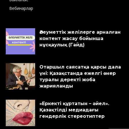
Вебинарлар
Әлеуметтік желілерге арналған
контент жасау бойынша
нұсқаулық (Гайд)
Отаршыл саясатқа қарсы дала
үні: Қазақстанда ежелгі өнер
туралы деректі жоба
жарияланды
«Еркекті құртатын – әйел».
Қазақтілді медиадағы
гендерлік стереотиптер