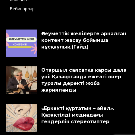
Вебинарлар
Әлеуметтік желілерге арналған
контент жасау бойынша
нұсқаулық (Гайд)
Отаршыл саясатқа қарсы дала
үні: Қазақстанда ежелгі өнер
туралы деректі жоба
жарияланды
«Еркекті құртатын – әйел».
Қазақтілді медиадағы
гендерлік стереотиптер