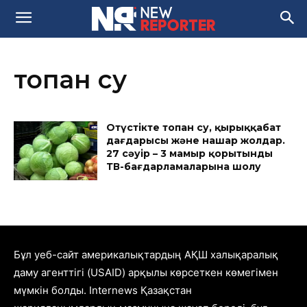
топан су
Оңтүстікте топан су, қырыққабат
дағдарысы және нашар жолдар.
27 сәуір – 3 мамыр қорытынды
ТВ-бағдарламаларына шолу
Бұл уеб-сайт америкалықтардың АҚШ халықаралық
даму агенттігі (USAID) арқылы көрсеткен көмегімен
мүмкін болды. Internews Қазақстан