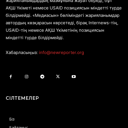
жарияланымдардың мазмұнына жауап береді, бұл
АҚШ Үкіметі немесе USAID позициясын міндетті түрде
білдірмейді. «Медиасын» бөліміндегі жарияланымдар
автордың көзқарасын көрсетеді, бірақ Internews-тің,
USAID-тің немесе АҚШ Үкіметінің позициясын
міндетті түрде білдірмейді.
Хабарласыңыз:
info@newreporter.org
СІЛТЕМЕЛЕР
Біз
Байланыс