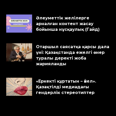
Әлеуметтік желілерге
арналған контент жасау
бойынша нұсқаулық (Гайд)
Отаршыл саясатқа қарсы дала
үні: Қазақстанда ежелгі өнер
туралы деректі жоба
жарияланды
«Еркекті құртатын – әйел».
Қазақтілді медиадағы
гендерлік стереотиптер