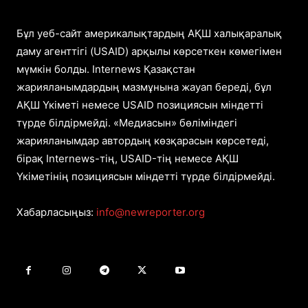
Бұл уеб-сайт америкалықтардың АҚШ халықаралық
даму агенттігі (USAID) арқылы көрсеткен көмегімен
мүмкін болды. Internews Қазақстан
жарияланымдардың мазмұнына жауап береді, бұл
АҚШ Үкіметі немесе USAID позициясын міндетті
түрде білдірмейді. «Медиасын» бөліміндегі
жарияланымдар автордың көзқарасын көрсетеді,
бірақ Internews-тің, USAID-тің немесе АҚШ
Үкіметінің позициясын міндетті түрде білдірмейді.
Хабарласыңыз:
info@newreporter.org