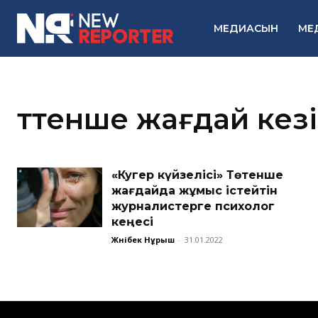
МЕДИАСЫН
МЕ
төтенше жағдай кез
«Куәгер күйзелісі» Төтенше
жағдайда жұмыс істейтін
журналистерге психолог
кеңесі
Жәнібек Нұрыш
-
31.01.2022