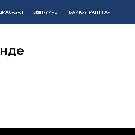
ДИАСАУАТ
ОҚЫП-ҮЙРЕН
БАЙҚАУ/ГРАНТТАР
інде