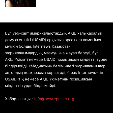
Бұл уеб-сайт америкалықтардың АҚШ халықаралық
даму агенттігі (USAID) арқылы көрсеткен көмегімен
мүмкін болды. Internews Қазақстан
жарияланымдардың мазмұнына жауап береді, бұл
АҚШ Үкіметі немесе USAID позициясын міндетті түрде
білдірмейді. «Медиасын» бөліміндегі жарияланымдар
автордың көзқарасын көрсетеді, бірақ Internews-тің,
USAID-тің немесе АҚШ Үкіметінің позициясын
міндетті түрде білдірмейді.
Хабарласыңыз:
info@newreporter.org