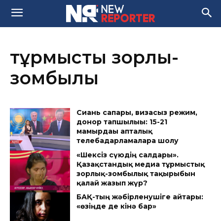
тұрмыстық зорлық-
зомбылық
Сиань сапары, визасыз режим,
донор тапшылығы: 15-21
мамырдағы апталық
телебағдарламаларға шолу
«Шексіз сүюдің салдары».
Қазақстандық медиа тұрмыстық
зорлық-зомбылық тақырыбын
қалай жазып жүр?
БАҚ-тың жәбірленушіге айтары:
«өзіңде де кінә бар»