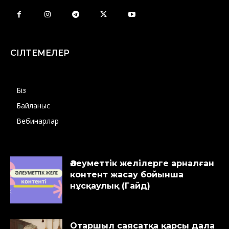
СІЛТЕМЕЛЕР
Біз
Байланыс
Вебинарлар
Әлеуметтік желілерге арналған
контент жасау бойынша
нұсқаулық (Гайд)
Отаршыл саясатқа қарсы дала