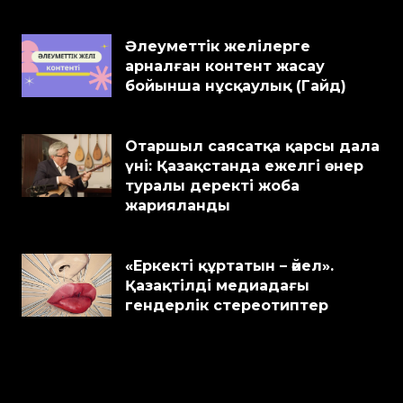
Әлеуметтік желілерге
арналған контент жасау
бойынша нұсқаулық (Гайд)
Отаршыл саясатқа қарсы дала
үні: Қазақстанда ежелгі өнер
туралы деректі жоба
жарияланды
«Еркекті құртатын – әйел».
Қазақтілді медиадағы
гендерлік стереотиптер