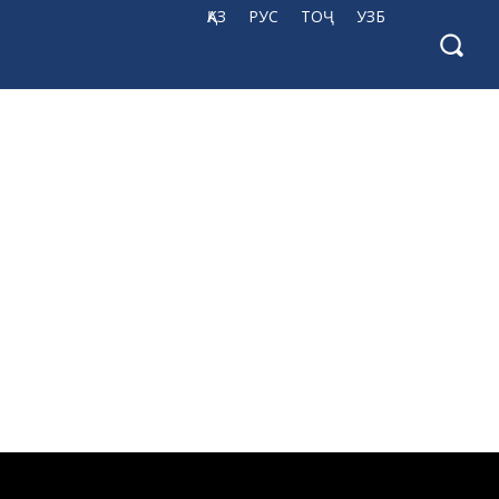
ҚАЗ
РУС
ТОҶ
УЗБ