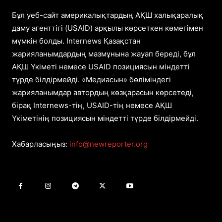
Бұл уеб-сайт америкалықтардың АҚШ халықаралық
даму агенттігі (USAID) арқылы көрсеткен көмегімен
мүмкін болды. Internews Қазақстан
жарияланымдардың мазмұнына жауап береді, бұл
АҚШ Үкіметі немесе USAID позициясын міндетті
түрде білдірмейді. «Медиасын» бөліміндегі
жарияланымдар автордың көзқарасын көрсетеді,
бірақ Internews-тің, USAID-тің немесе АҚШ
Үкіметінің позициясын міндетті түрде білдірмейді.
Хабарласыңыз:
info@newreporter.org