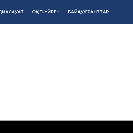
ДИАСАУАТ
ОҚЫП-ҮЙРЕН
БАЙҚАУ/ГРАНТТАР