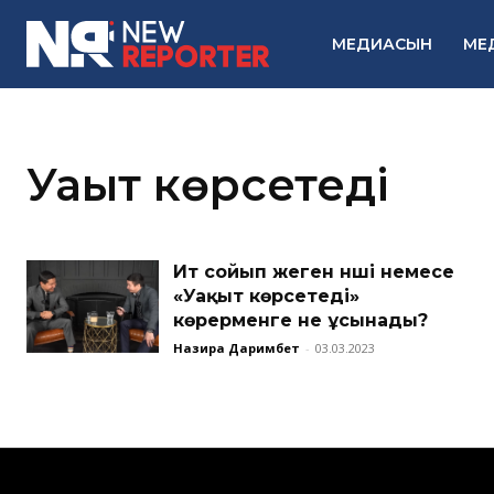
МЕДИАСЫН
МЕ
Уақыт көрсетеді
Ит сойып жеген әнші немесе
«Уақыт көрсетеді»
көрерменге не ұсынады?
Назира Даримбет
-
03.03.2023