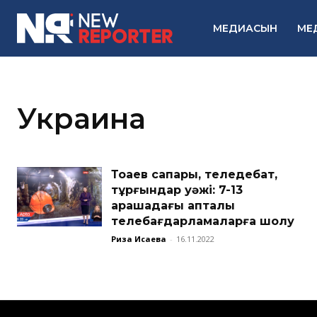
МЕДИАСЫН
МЕ
Украина
Тоқаев сапары, теледебат,
тұрғындар уәжі: 7-13
қарашадағы апталық
телебағдарламаларға шолу
Риза Исаева
-
16.11.2022