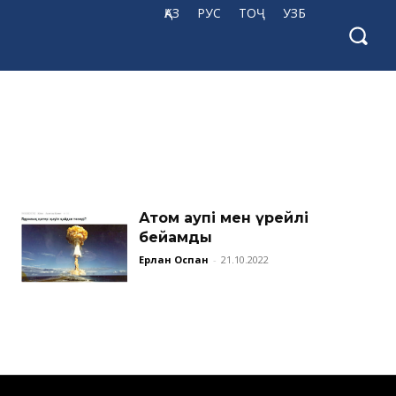
ҚАЗ
РУС
ТОҶ
УЗБ
Атом қаупі мен үрейлі
бейқамдық
Ерлан Оспан
-
21.10.2022