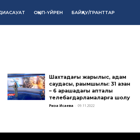
ДИАСАУАТ
ОҚЫП-ҮЙРЕН
БАЙҚАУ/ГРАНТТАР
Шахтадағы жарылыс, адам
саудасы, рақымшылық: 31 қазан
– 6 қарашадағы апталық
телебағдарламаларға шолу
Риза Исаева
-
09.11.2022