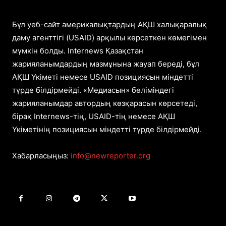
Бұл уеб-сайт америкалықтардың АҚШ халықаралық
даму агенттігі (USAID) арқылы көрсеткен көмегімен
мүмкін болды. Internews Қазақстан
жарияланымдардың мазмұнына жауап береді, бұл
АҚШ Үкіметі немесе USAID позициясын міндетті
түрде білдірмейді. «Медиасын» бөліміндегі
жарияланымдар автордың көзқарасын көрсетеді,
бірақ Internews-тің, USAID-тің немесе АҚШ
Үкіметінің позициясын міндетті түрде білдірмейді.
Хабарласыңыз:
info@newreporter.org