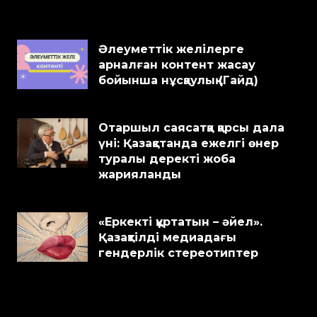
Әлеуметтік желілерге
арналған контент жасау
бойынша нұсқаулық (Гайд)
Отаршыл саясатқа қарсы дала
үні: Қазақстанда ежелгі өнер
туралы деректі жоба
жарияланды
«Еркекті құртатын – әйел».
Қазақтілді медиадағы
гендерлік стереотиптер