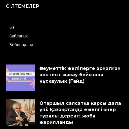
СІЛТЕМЕЛЕР
Біз
Байланыс
Вебинарлар
Әлеуметтік желілерге арналған
контент жасау бойынша
нұсқаулық (Гайд)
Отаршыл саясатқа қарсы дала
үні: Қазақстанда ежелгі өнер
туралы деректі жоба
жарияланды