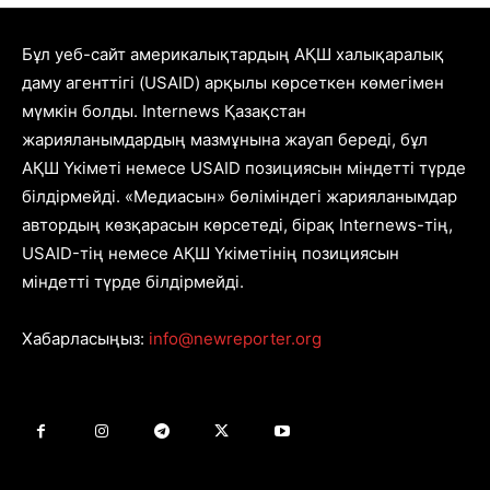
Бұл уеб-сайт америкалықтардың АҚШ халықаралық
даму агенттігі (USAID) арқылы көрсеткен көмегімен
мүмкін болды. Internews Қазақстан
жарияланымдардың мазмұнына жауап береді, бұл
АҚШ Үкіметі немесе USAID позициясын міндетті түрде
білдірмейді. «Медиасын» бөліміндегі жарияланымдар
автордың көзқарасын көрсетеді, бірақ Internews-тің,
USAID-тің немесе АҚШ Үкіметінің позициясын
міндетті түрде білдірмейді.
Хабарласыңыз:
info@newreporter.org