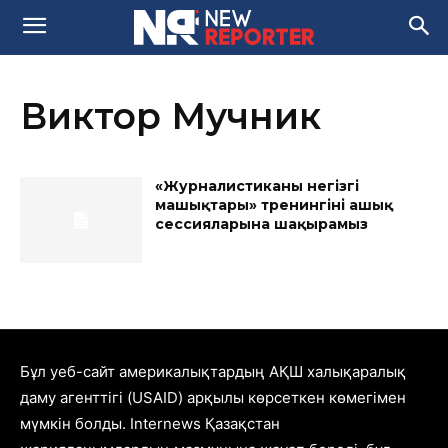
Виктор Мучник
«Журналистиканың негізгі
машықтары» тренингінің ашық
сессияларына шақырамыз
Бұл уеб-сайт америкалықтардың АҚШ халықаралық
даму агенттігі (USAID) арқылы көрсеткен көмегімен
мүмкін болды. Internews Қазақстан