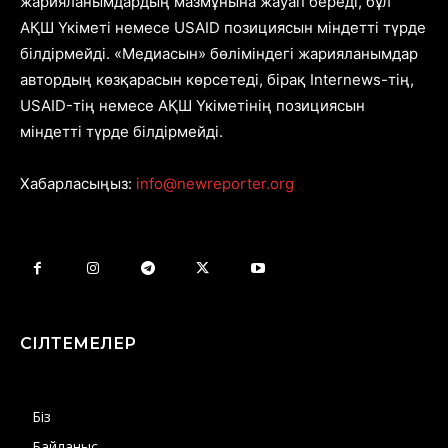
жарияланымдардың мазмұнына жауап береді, бұл
АҚШ Үкіметі немесе USAID позициясын міндетті түрде
білдірмейді. «Медиасын» бөліміндегі жарияланымдар
автордың көзқарасын көрсетеді, бірақ Internews-тің,
USAID-тің немесе АҚШ Үкіметінің позициясын
міндетті түрде білдірмейді.
Хабарласыңыз:
info@newreporter.org
СІЛТЕМЕЛЕР
Біз
Байланыс