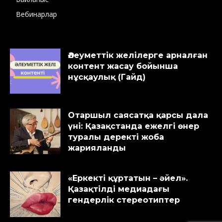
Вебинарлар
Әлеуметтік желілерге арналған
контент жасау бойынша
нұсқаулық (Гайд)
Отаршыл саясатқа қарсы дала
үні: Қазақстанда ежелгі өнер
туралы деректі жоба
жарияланды
«Еркекті құртатын – әйел».
Қазақтілді медиадағы
гендерлік стереотиптер