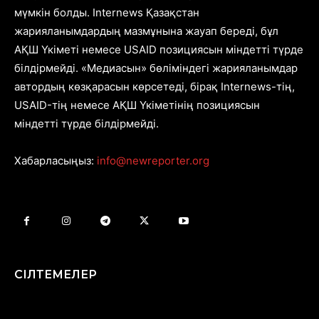
мүмкін болды. Internews Қазақстан
жарияланымдардың мазмұнына жауап береді, бұл
АҚШ Үкіметі немесе USAID позициясын міндетті түрде
білдірмейді. «Медиасын» бөліміндегі жарияланымдар
автордың көзқарасын көрсетеді, бірақ Internews-тің,
USAID-тің немесе АҚШ Үкіметінің позициясын
міндетті түрде білдірмейді.
Хабарласыңыз:
info@newreporter.org
СІЛТЕМЕЛЕР