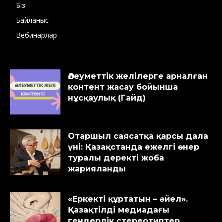
Біз
Байланыс
Вебинарлар
Әлеуметтік желілерге арналған
контент жасау бойынша
нұсқаулық (Гайд)
Отаршыл саясатқа қарсы дала
үні: Қазақстанда ежелгі өнер
туралы деректі жоба
жарияланды
«Еркекті құртатын – әйел».
Қазақтілді медиадағы
гендерлік стереотиптер