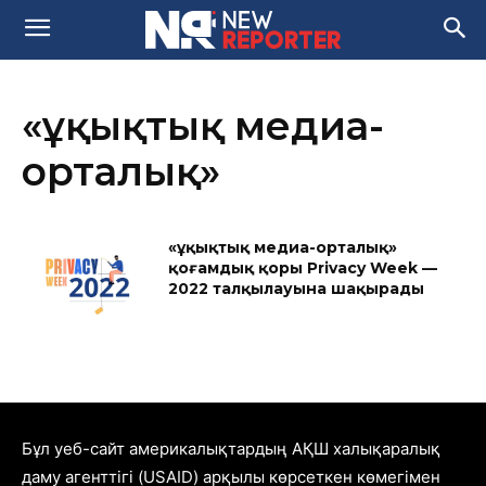
«Құқықтық медиа-
орталық»
«Құқықтық медиа-орталық»
қоғамдық қоры Privacy Week —
2022 талқылауына шақырады
Бұл уеб-сайт америкалықтардың АҚШ халықаралық
даму агенттігі (USAID) арқылы көрсеткен көмегімен