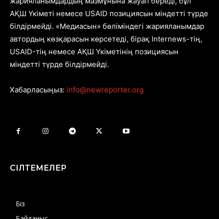
жарияланымдардың мазмұнына жауап береді, бұл
АҚШ Үкіметі немесе USAID позициясын міндетті түрде
білдірмейді. «Медиасын» бөліміндегі жарияланымдар
автордың көзқарасын көрсетеді, бірақ Internews-тің,
USAID-тің немесе АҚШ Үкіметінің позициясын
міндетті түрде білдірмейді.
Хабарласыңыз:
info@newreporter.org
СІЛТЕМЕЛЕР
Біз
Байланыс