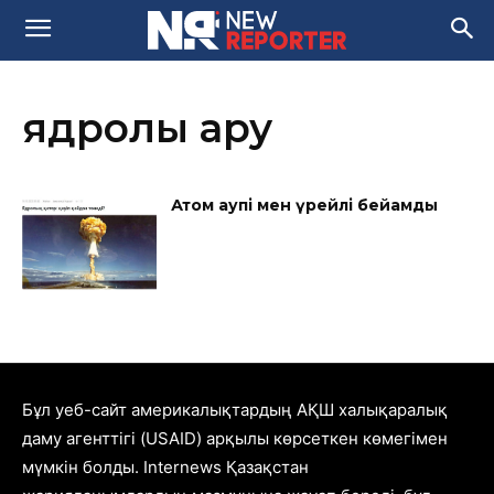
ядролық қару
Атом қаупі мен үрейлі бейқамдық
Бұл уеб-сайт америкалықтардың АҚШ халықаралық
даму агенттігі (USAID) арқылы көрсеткен көмегімен
мүмкін болды. Internews Қазақстан