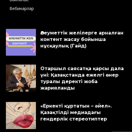
Вебинарлар
Әлеуметтік желілерге арналған
контент жасау бойынша
нұсқаулық (Гайд)
Отаршыл саясатқа қарсы дала
үні: Қазақстанда ежелгі өнер
туралы деректі жоба
жарияланды
«Еркекті құртатын – әйел».
Қазақтілді медиадағы
гендерлік стереотиптер