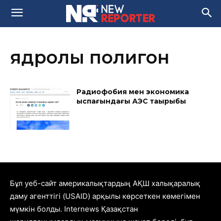
ядролық полигон
Радиофобия мен экономика
қыспағындағы АЭС тақырыбы
Бұл уеб-сайт америкалықтардың АҚШ халықаралық
даму агенттігі (USAID) арқылы көрсеткен көмегімен
мүмкін болды. Internews Қазақстан