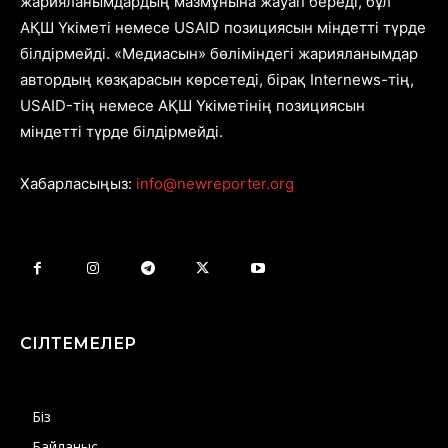
жарияланымдардың мазмұнына жауап береді, бұл
АҚШ Үкіметі немесе USAID позициясын міндетті түрде
білдірмейді. «Медиасын» бөліміндегі жарияланымдар
автордың көзқарасын көрсетеді, бірақ Internews-тің,
USAID-тің немесе АҚШ Үкіметінің позициясын
міндетті түрде білдірмейді.
Хабарласыңыз:
info@newreporter.org
СІЛТЕМЕЛЕР
Біз
Байланыс