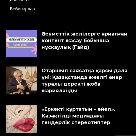
Вебинарлар
Әлеуметтік желілерге арналған
контент жасау бойынша
нұсқаулық (Гайд)
Отаршыл саясатқа қарсы дала
үні: Қазақстанда ежелгі өнер
туралы деректі жоба
жарияланды
«Еркекті құртатын – әйел».
Қазақтілді медиадағы
гендерлік стереотиптер