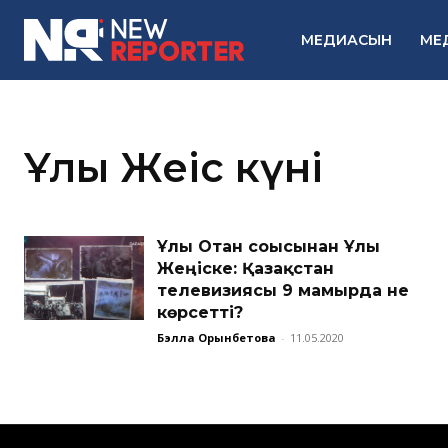
МЕДИАСЫН
МЕ
Ұлы Жеңіс күні
Ұлы Отан соғысынан Ұлы
Жеңіске: Қазақстан
телевизиясы 9 мамырда не
көрсетті?
Бэлла Орынбетова
-
11.05.2020