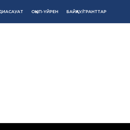
ДИАСАУАТ
ОҚЫП-ҮЙРЕН
БАЙҚАУ/ГРАНТТАР