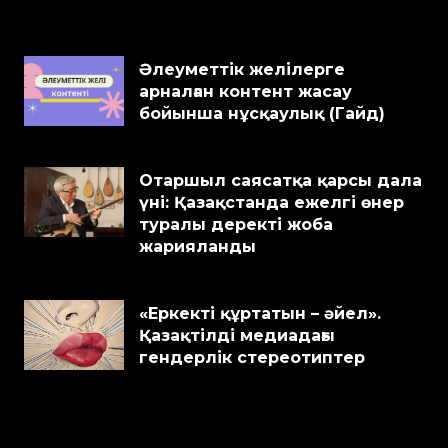
Әлеуметтік желілерге
арналған контент жасау
бойынша нұсқаулық (Гайд)
Отаршыл саясатқа қарсы дала
үні: Қазақстанда ежелгі өнер
туралы деректі жоба
жарияланды
«Еркекті құртатын – әйел».
Қазақтілді медиадағы
гендерлік стереотиптер