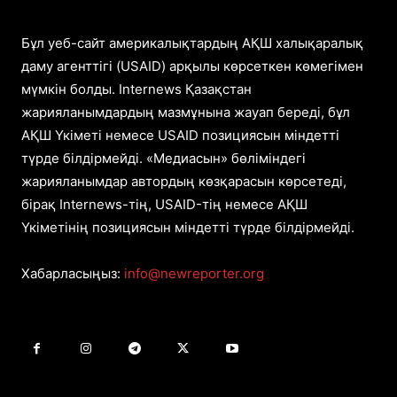
Бұл уеб-сайт америкалықтардың АҚШ халықаралық
даму агенттігі (USAID) арқылы көрсеткен көмегімен
мүмкін болды. Internews Қазақстан
жарияланымдардың мазмұнына жауап береді, бұл
АҚШ Үкіметі немесе USAID позициясын міндетті
түрде білдірмейді. «Медиасын» бөліміндегі
жарияланымдар автордың көзқарасын көрсетеді,
бірақ Internews-тің, USAID-тің немесе АҚШ
Үкіметінің позициясын міндетті түрде білдірмейді.
Хабарласыңыз:
info@newreporter.org