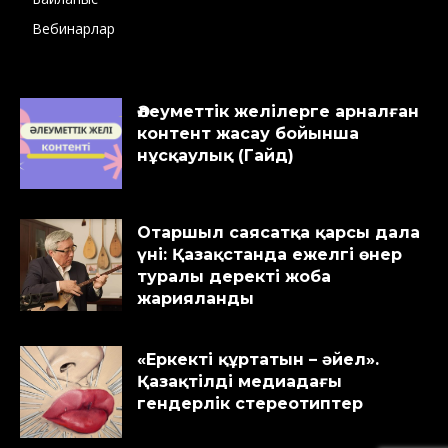
Вебинарлар
Әлеуметтік желілерге арналған
контент жасау бойынша
нұсқаулық (Гайд)
Отаршыл саясатқа қарсы дала
үні: Қазақстанда ежелгі өнер
туралы деректі жоба
жарияланды
«Еркекті құртатын – әйел».
Қазақтілді медиадағы
гендерлік стереотиптер