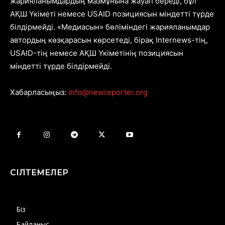
жарияланымдардың мазмұнына жауап береді, бұл
АҚШ Үкіметі немесе USAID позициясын міндетті түрде
білдірмейді. «Медиасын» бөліміндегі жарияланымдар
автордың көзқарасын көрсетеді, бірақ Internews-тің,
USAID-тің немесе АҚШ Үкіметінің позициясын
міндетті түрде білдірмейді.
Хабарласыңыз:
info@newreporter.org
СІЛТЕМЕЛЕР
Біз
Байланыс