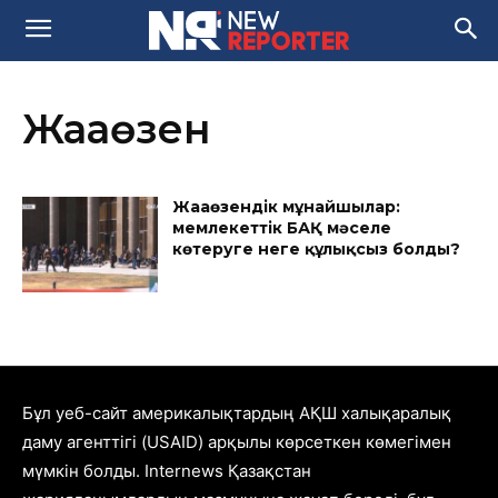
Жаңаөзен
Жаңаөзендік мұнайшылар:
мемлекеттік БАҚ мәселе
көтеруге неге құлықсыз болды?
Бұл уеб-сайт америкалықтардың АҚШ халықаралық
даму агенттігі (USAID) арқылы көрсеткен көмегімен
мүмкін болды. Internews Қазақстан