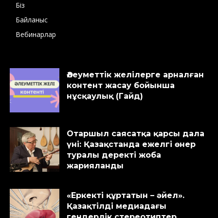
Біз
Байланыс
Вебинарлар
Әлеуметтік желілерге арналған
контент жасау бойынша
нұсқаулық (Гайд)
Отаршыл саясатқа қарсы дала
үні: Қазақстанда ежелгі өнер
туралы деректі жоба
жарияланды
«Еркекті құртатын – әйел».
Қазақтілді медиадағы
гендерлік стереотиптер