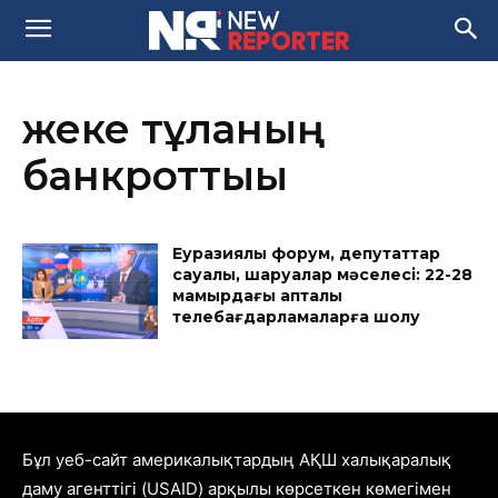
жеке тұлғаның
банкроттығы
Еуразиялық форум, депутаттар
сауалы, шаруалар мәселесі: 22-28
мамырдағы апталық
телебағдарламаларға шолу
Бұл уеб-сайт америкалықтардың АҚШ халықаралық
даму агенттігі (USAID) арқылы көрсеткен көмегімен