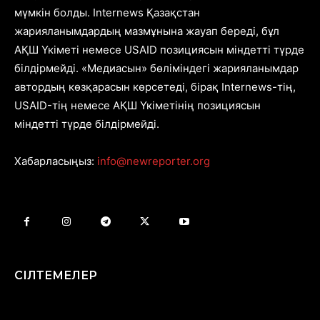
мүмкін болды. Internews Қазақстан
жарияланымдардың мазмұнына жауап береді, бұл
АҚШ Үкіметі немесе USAID позициясын міндетті түрде
білдірмейді. «Медиасын» бөліміндегі жарияланымдар
автордың көзқарасын көрсетеді, бірақ Internews-тің,
USAID-тің немесе АҚШ Үкіметінің позициясын
міндетті түрде білдірмейді.
Хабарласыңыз:
info@newreporter.org
СІЛТЕМЕЛЕР