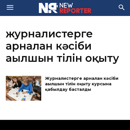
журналистерге
арналған кәсіби
ағылшын тілін оқыту
Журналистерге арналған кәсіби
ағылшын тілін оқыту курсына
қабылдау басталды