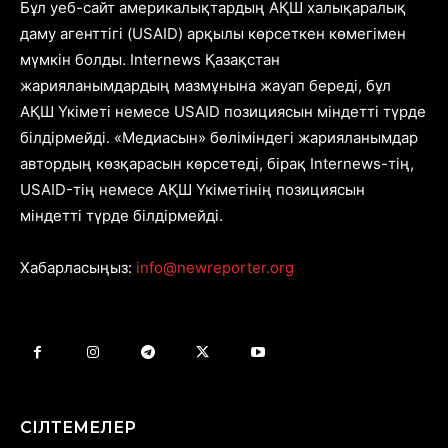
Бұл уеб-сайт америкалықтардың АҚШ халықаралық
даму агенттігі (USAID) арқылы көрсеткен көмегімен
мүмкін болды. Internews Қазақстан
жарияланымдардың мазмұнына жауап береді, бұл
АҚШ Үкіметі немесе USAID позициясын міндетті түрде
білдірмейді. «Медиасын» бөліміндегі жарияланымдар
автордың көзқарасын көрсетеді, бірақ Internews-тің,
USAID-тің немесе АҚШ Үкіметінің позициясын
міндетті түрде білдірмейді.
Хабарласыңыз:
info@newreporter.org
СІЛТЕМЕЛЕР