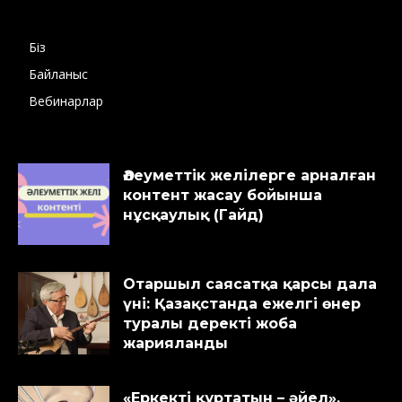
Біз
Байланыс
Вебинарлар
Әлеуметтік желілерге арналған
контент жасау бойынша
нұсқаулық (Гайд)
Отаршыл саясатқа қарсы дала
үні: Қазақстанда ежелгі өнер
туралы деректі жоба
жарияланды
«Еркекті құртатын – әйел».