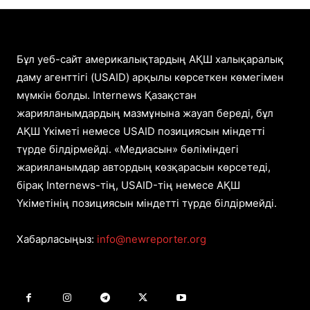
Бұл уеб-сайт америкалықтардың АҚШ халықаралық
даму агенттігі (USAID) арқылы көрсеткен көмегімен
мүмкін болды. Internews Қазақстан
жарияланымдардың мазмұнына жауап береді, бұл
АҚШ Үкіметі немесе USAID позициясын міндетті
түрде білдірмейді. «Медиасын» бөліміндегі
жарияланымдар автордың көзқарасын көрсетеді,
бірақ Internews-тің, USAID-тің немесе АҚШ
Үкіметінің позициясын міндетті түрде білдірмейді.
Хабарласыңыз:
info@newreporter.org