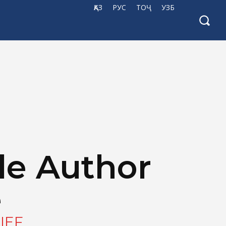
ҚАЗ
РУС
ТОҶ
УЗБ
e Author
e
IEF