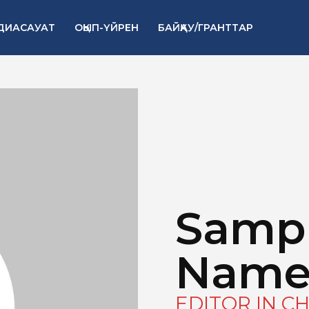
ДИАСАУАТ
ОҚЫП-ҮЙРЕН
БАЙҚАУ/ГРАНТТАР
Sampl
Nam
EDITOR IN CH