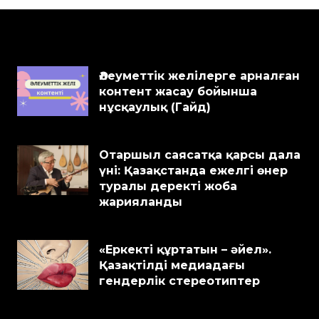
Әлеуметтік желілерге арналған
контент жасау бойынша
нұсқаулық (Гайд)
Отаршыл саясатқа қарсы дала
үні: Қазақстанда ежелгі өнер
туралы деректі жоба
жарияланды
«Еркекті құртатын – әйел».
Қазақтілді медиадағы
гендерлік стереотиптер