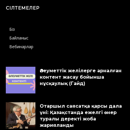
СІЛТЕМЕЛЕР
Біз
Байланыс
Вебинарлар
Әлеуметтік желілерге арналған
контент жасау бойынша
нұсқаулық (Гайд)
Отаршыл саясатқа қарсы дала
үні: Қазақстанда ежелгі өнер
туралы деректі жоба
жарияланды