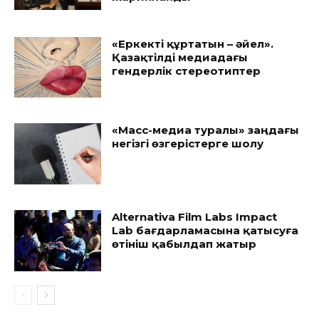
«Еркекті құртатын – әйел».
Қазақтілді медиадағы
гендерлік стереотиптер
«Масс-медиа туралы» заңдағы
негізгі өзгерістерге шолу
Alternativa Film Labs Impact
Lab бағдарламасына қатысуға
өтініш қабылдап жатыр