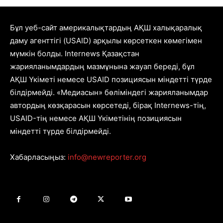
Бұл уеб-сайт америкалықтардың АҚШ халықаралық
даму агенттігі (USAID) арқылы көрсеткен көмегімен
мүмкін болды. Internews Қазақстан
жарияланымдардың мазмұнына жауап береді, бұл
АҚШ Үкіметі немесе USAID позициясын міндетті түрде
білдірмейді. «Медиасын» бөліміндегі жарияланымдар
автордың көзқарасын көрсетеді, бірақ Internews-тің,
USAID-тің немесе АҚШ Үкіметінің позициясын
міндетті түрде білдірмейді.
Хабарласыңыз:
info@newreporter.org