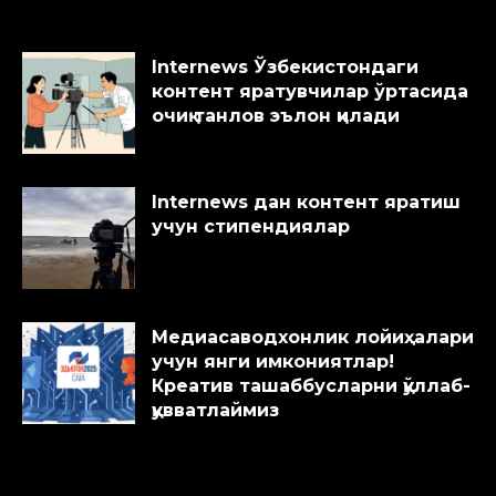
Internews Ўзбекистондаги
контент яратувчилар ўртасида
очиқ танлов эълон қилади
Internews дан контент яратиш
учун стипендиялар
Медиасаводхонлик лойиҳалари
учун янги имкониятлар!
Креатив ташаббусларни қўллаб-
қувватлаймиз