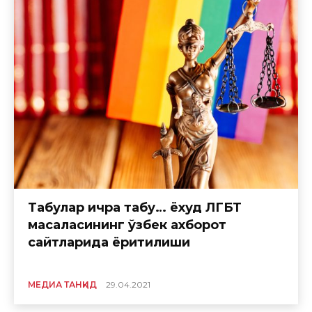
Табулар ичра табу… ёхуд ЛГБТ
масаласининг ўзбек ахборот
сайтларида ёритилиши
МЕДИА ТАНҚИД
29.04.2021