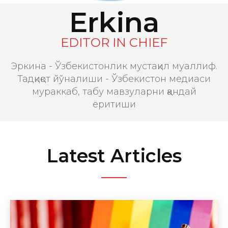
Erkina
EDITOR IN CHIEF
Эркина - Ўзбекистонлик мустақил муаллиф.
Тадқиқот йўналиши - Ўзбекистон медиаси
мураккаб, табу мавзуларни қандай
ёритиши
Latest Articles