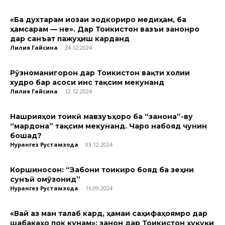
«Ба духтарам иҷозаи эҷодкориро медиҳам, ба
ҳамсарам — не». Дар Тоҷикистон вазъи занонро
дар санъат пажуҳиш карданд
Лилия Гайсина
-
24.12.2024
Рӯзноманигорон дар Тоҷикистон вақти холии
худро бар асоси ҷинс тақсим мекунанд
Лилия Гайсина
-
12.12.2024
Нашрияҳои тоҷикӣ мавзуъҳоро ба “занона”-ву
“мардона” тақсим мекунанд. Чаро набояд чунин
бошад?
Нурангез Рустамзода
-
03.12.2024
Коршиносон: “Забони тоҷикиро бояд ба зеҳни
сунъӣ омӯзонид”
Нурангез Рустамзода
-
16.09.2024
«Вай аз ман талаб кард, ҳамаи саҳифаҳоямро дар
шабакаҳо пок кунам»: занон дар Тоҷикистон ҳуқуқи