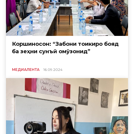
Коршиносон: “Забони тоҷикиро бояд
ба зеҳни сунъӣ омӯзонид”
МЕДИАЛЕНТА
16.09.2024