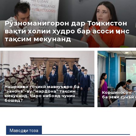
Рӯзноманигорон дар Тоҷикистон
вақти холии худро бар асоси ҷинс
тақсим мекунанд
Нашрияҳои тоҷикӣ мавзуъҳоро ба
“занона”-ву “мардона” тақсим
Коршиносон: 
мекунанд. Чаро набояд чунин
ба зеҳни сунъӣ
бошад?
Маводҳои тоза