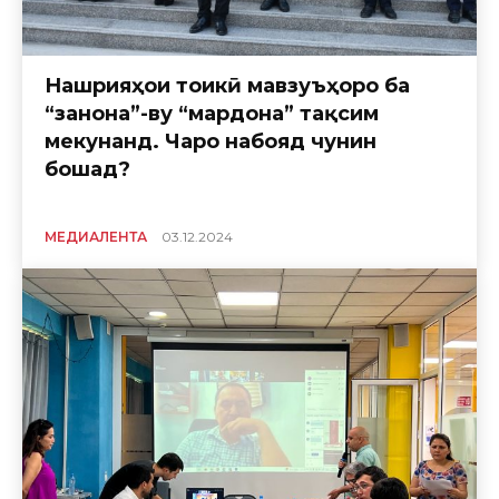
Нашрияҳои тоҷикӣ мавзуъҳоро ба
“занона”-ву “мардона” тақсим
мекунанд. Чаро набояд чунин
бошад?
МЕДИАЛЕНТА
03.12.2024