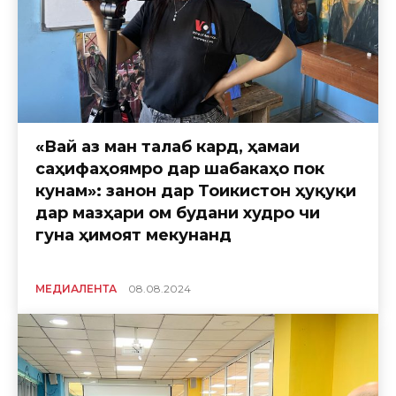
«Вай аз ман талаб кард, ҳамаи
саҳифаҳоямро дар шабакаҳо пок
кунам»: занон дар Тоҷикистон ҳуқуқи
дар мазҳари ом будани худро чи
гуна ҳимоят мекунанд
МЕДИАЛЕНТА
08.08.2024