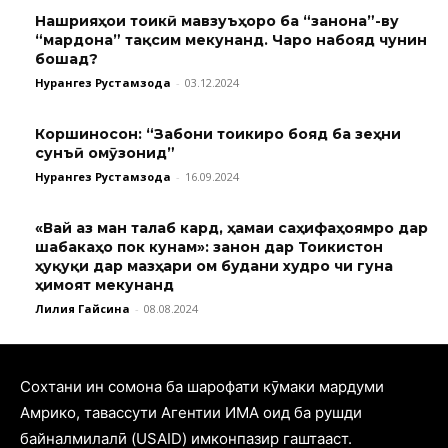
Нашрияҳои тоҷикӣ мавзуъҳоро ба “занона”-ву
“мардона” тақсим мекунанд. Чаро набояд чунин
бошад?
Нурангез Рустамзода
-
03.12.2024
Коршиносон: “Забони тоҷикиро бояд ба зеҳни
сунъӣ омӯзонид”
Нурангез Рустамзода
-
16.09.2024
«Вай аз ман талаб кард, ҳамаи саҳифаҳоямро дар
шабакаҳо пок кунам»: занон дар Тоҷикистон
ҳуқуқи дар мазҳари ом будани худро чи гуна
ҳимоят мекунанд
Лилия Гайсина
-
08.08.2024
Cохтани ин сомона ба шарофати кӯмаки мардуми
Амрико, тавассути Агентии ИМА оид ба рушди
байналмилалӣ (USAID) имконпазир гаштааст.