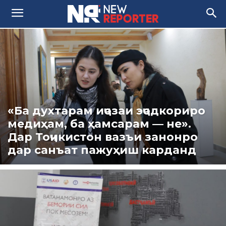
«Ба духтарам иҷозаи эҷодкориро
медиҳам, ба ҳамсарам — не».
Дар Тоҷикистон вазъи занонро
дар санъат пажуҳиш карданд