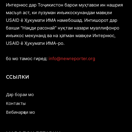
Интернюс дар Тоҷикистон барои муҳтавои ин нашрия
масъул аст, ки лузуман инъикоскунандаи мавқеи
USAID ё Ҳукумати ИМА намебошад. Интишорот дар
бахши "Нақди расонаӣ" нуқтаи назари муаллифонро
инъикос мекунанд ва на ҳатман мавқеи Интернюс,
USAID ё Ҳукумати ИМА-ро.
бо мо тамос гиред:
info@newreporter.org
ССЫЛКИ
Дар бораи мо
Контакты
Вебинарҳои мо