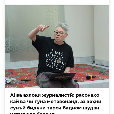
AI ва ахлоқи журналистӣ: расонаҳо
кай ва чӣ гуна метавонанд, аз зеҳни
сунъӣ бидуни тарси бадном шудан