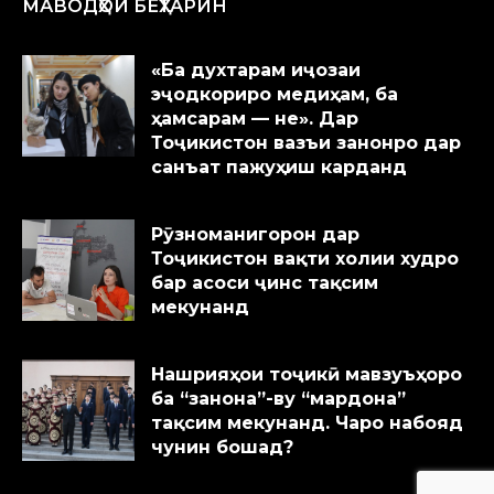
МАВОДҲОИ БЕҲТАРИН
«Ба духтарам иҷозаи
эҷодкориро медиҳам, ба
ҳамсарам — не». Дар
Тоҷикистон вазъи занонро дар
санъат пажуҳиш карданд
Рӯзноманигорон дар
Тоҷикистон вақти холии худро
бар асоси ҷинс тақсим
мекунанд
Нашрияҳои тоҷикӣ мавзуъҳоро
ба “занона”-ву “мардона”
тақсим мекунанд. Чаро набояд
чунин бошад?