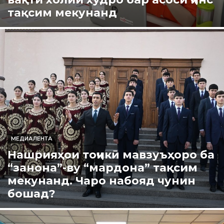
тақсим мекунанд
МЕДИАЛЕНТА
Нашрияҳои тоҷикӣ мавзуъҳоро ба
“занона”-ву “мардона” тақсим
мекунанд. Чаро набояд чунин
бошад?