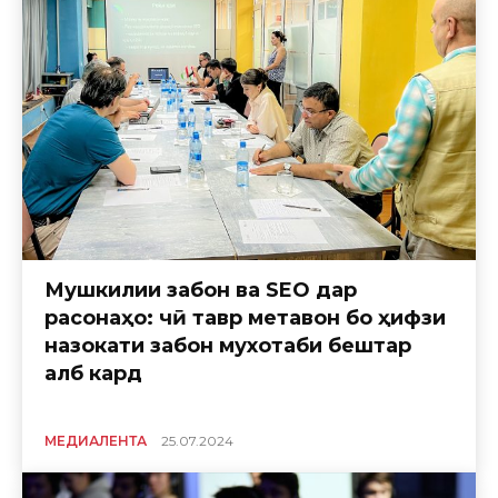
Мушкилии забон ва SEO дар
расонаҳо: чӣ тавр метавон бо ҳифзи
назокати забон мухотаби бештар
ҷалб кард
МЕДИАЛЕНТА
25.07.2024