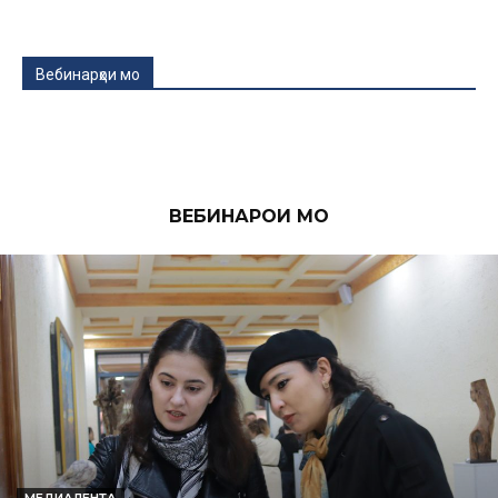
Вебинарҳои мо
ВЕБИНАРҲОИ МО