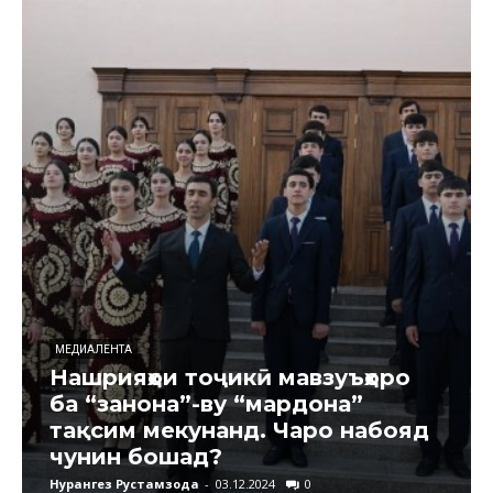
МЕДИАЛЕНТА
Нашрияҳои тоҷикӣ мавзуъҳоро
ба “занона”-ву “мардона”
тақсим мекунанд. Чаро набояд
чунин бошад?
Нурангез Рустамзода
-
03.12.2024
0