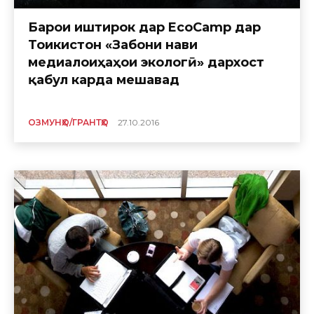
Барои иштирок дар EcoCamp дар
Тоҷикистон «Забони нави
медиалоиҳаҳои экологӣ» дархост
қабул карда мешавад
ОЗМУНҲО/ГРАНТҲО
27.10.2016