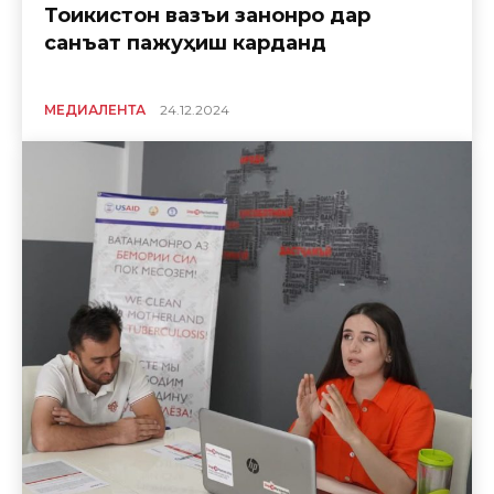
Тоҷикистон вазъи занонро дар
санъат пажуҳиш карданд
МЕДИАЛЕНТА
24.12.2024