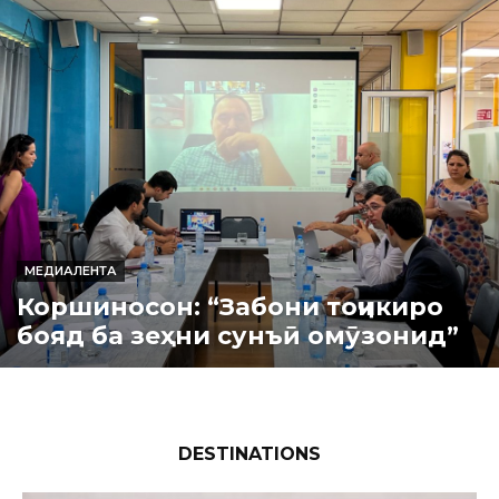
МЕДИАЛЕНТА
Коршиносон: “Забони тоҷикиро
бояд ба зеҳни сунъӣ омӯзонид”
DESTINATIONS