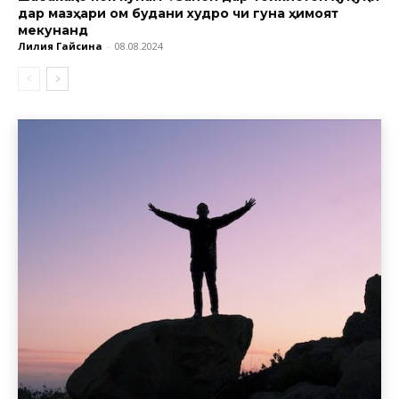
дар мазҳари ом будани худро чи гуна ҳимоят
мекунанд
Лилия Гайсина
-
08.08.2024