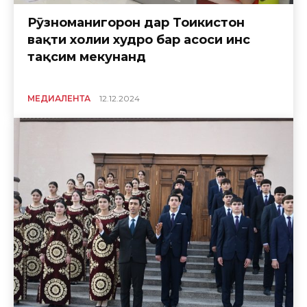
Рӯзноманигорон дар Тоҷикистон
вақти холии худро бар асоси ҷинс
тақсим мекунанд
МЕДИАЛЕНТА
12.12.2024