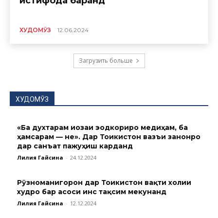
истифода баранд
ХУДОМӮЗ
12.06.2024
Загрузить больше
ХУДОМӮЗ
«Ба духтарам иҷозаи эҷодкориро медиҳам, ба
ҳамсарам — не». Дар Тоҷикистон вазъи занонро
дар санъат пажуҳиш карданд
Лилия Гайсина
-
24.12.2024
Рӯзноманигорон дар Тоҷикистон вақти холии
худро бар асоси ҷинс тақсим мекунанд
Лилия Гайсина
-
12.12.2024