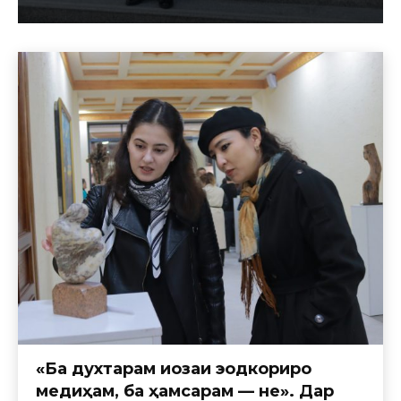
«Ба духтарам иҷозаи эҷодкориро
медиҳам, ба ҳамсарам — не». Дар