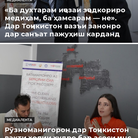
МЕДИАЛЕНТА
«Ба духтарам иҷозаи эҷодкориро
медиҳам, ба ҳамсарам — не».
Дар Тоҷикистон вазъи занонро
дар санъат пажуҳиш карданд
МЕДИАЛЕНТА
Рӯзноманигорон дар Тоҷикистон
вақти холии худро бар асоси ҷинс