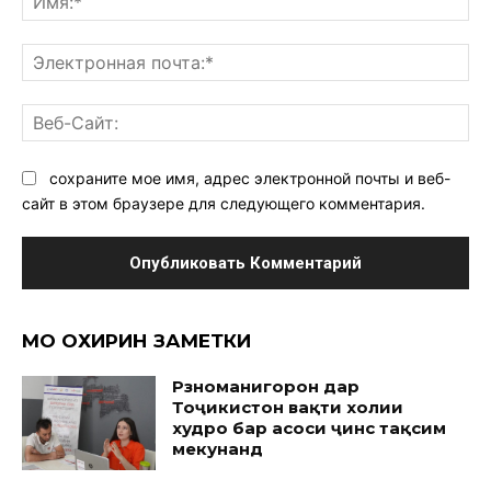
Эл
поч
Ве
Са
сохраните мое имя, адрес электронной почты и веб-
сайт в этом браузере для следующего комментария.
МО ОХИРИН ЗАМЕТКИ
Рӯзноманигорон дар
Тоҷикистон вақти холии
худро бар асоси ҷинс тақсим
мекунанд