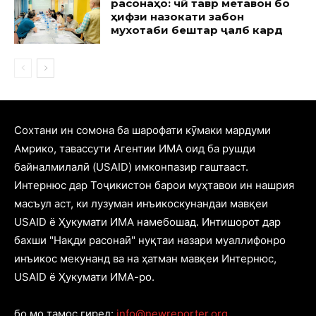
расонаҳо: чӣ тавр метавон бо
ҳифзи назокати забон
мухотаби бештар ҷалб кард
Cохтани ин сомона ба шарофати кӯмаки мардуми
Амрико, тавассути Агентии ИМА оид ба рушди
байналмилалӣ (USAID) имконпазир гаштааст.
Интернюс дар Тоҷикистон барои муҳтавои ин нашрия
масъул аст, ки лузуман инъикоскунандаи мавқеи
USAID ё Ҳукумати ИМА намебошад. Интишорот дар
бахши "Нақди расонаӣ" нуқтаи назари муаллифонро
инъикос мекунанд ва на ҳатман мавқеи Интернюс,
USAID ё Ҳукумати ИМА-ро.
бо мо тамос гиред:
info@newreporter.org