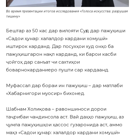
Во время презентации итогов исследования «Голоса искусства: разрушая
тишину»
Бештар аз 50 кас дар вилояти Суғд дар пажуҳиши
«Садои ҳунар: халалдор кардани хомушӣ»
иштирок карданд. Дар посухҳои худ онҳо ба
пажуҳишгарон нақл карданд, ки барои касби
ҷойгоҳ дар санъат чи сахтиҳои
боварнокарданиеро пушти сар кардаанд.
Муфассал дар бораи ин пажуҳиш – дар матлаби
«Хабарнигори муосир» бихонед.
Шабнам Холиқова – равоншиноси дорои
таҷрибаи чандинсола аст. Вай даҳҳо пажуҳиш, аз
ҷумла пажуҳишҳои ҳассос гузаронида аст, аммо
маҳз «Садои ҳунар: халалдор кардани хомушӣ»