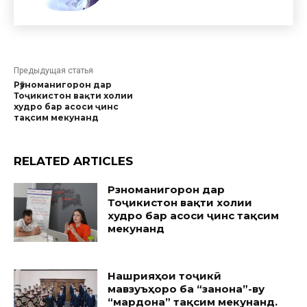
Предыдущая статья
Рӯзноманигорон дар
Тоҷикистон вақти холии
худро бар асоси ҷинс
тақсим мекунанд
RELATED ARTICLES
Рӯзноманигорон дар
Тоҷикистон вақти холии
худро бар асоси ҷинс тақсим
мекунанд
Нашрияҳои тоҷикӣ
мавзуъҳоро ба “занона”-ву
“мардона” тақсим мекунанд.