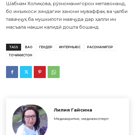
Шабнам Холиқова, рӯзноманигорон метавонанд,
бо инъикоси зиндагии занони муваффақ ва ҷалби
таваҷҷуҳ ба мушкилоти мавҷуда дар ҳалли ин
масъала нақши калидӣ дошта бошанд.
TAGS
ВАО
ГЕНДЕР
ИНТЕРНЬЮС
РАСОНАНИГОР
ТОЧИКИСТОН
Лилия Гайсина
Медиакритик, медиаэксперт.