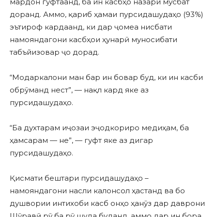
мардон гуфтаанд, ба ин касбҳо назари мусбат
доранд. Аммо, қариб ҳамаи пурсидашудаҳо (93%)
эътироф кардаанд, ки дар ҷомеа нисбати
намояндагони касбҳои ҳунарӣ муносибати
табъйизовар ҷо дорад.
“Модаркалони ман бар ин бовар буд, ки ин касби
обрӯманд нест”, — нақл кард яке аз
пурсидашудаҳо.
“Ба духтарам иҷозаи эҷодкориро медиҳам, ба
ҳамсарам — не”, — гуфт яке аз дигар
пурсидашудаҳо.
Қисмати бештари пурсидашудаҳо –
намояндагони насли калонсол ҳастанд ва бо
душвории интихоби касб онҳо ҳанӯз дар даврони
Шӯравӣ рӯ ба рӯ шуда буданд, аммо дар ин бора