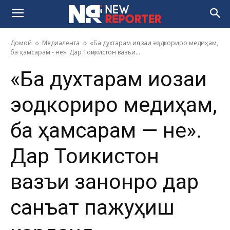
Домой
Медиалента
«Ба духтарам иҷозаи эҷодкориро медиҳам,
ба ҳамсарам - не». Дар Тоҷикистон вазъи...
«Ба духтарам иҷозаи
эҷодкориро медиҳам,
ба ҳамсарам — не».
Дар Тоҷикистон
вазъи занонро дар
санъат пажуҳиш