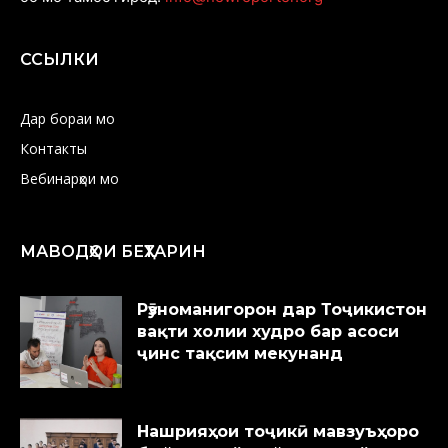
ССЫЛКИ
Дар бораи мо
Контакты
Вебинарҳои мо
МАВОДҲОИ БЕҲТАРИН
Рӯзноманигорон дар Тоҷикистон
вақти холии худро бар асоси
ҷинс тақсим мекунанд
Нашрияҳои тоҷикӣ мавзуъҳоро