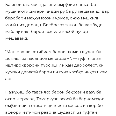
Ба илова, намояндагони имрӯзии санъат бо
мушкилоти дигари ҷиддӣ рӯ ба рӯ мешаванд: дар
баробари маҳкумсозии ҷомеа, онҳо мушкили
молӣ низ доранд. Бисёре аз занон бо камбуди
маблағу вақт барои таҳсили касбӣ дучор
мешаванд.
“Ман маоши котибиам барои шомил шудан ба
донишгоҳ пасандоз мекардам”, — гуфт яке аз
иштирокдорони пурсиш. Ин ҳам дар ҳолест, ки
кумаки давлатӣ барои ин гуна касбҳо ниҳоят кам
аст.
Пажуҳиш бо тавсияҳо барои беҳсозии вазъ ба
охир мерасад. Тамаркузи асосӣ ба барномаҳои
омӯзишии аз ҷиҳати ҷинсияти ҳассос ва кор бо
афкори иҷтимоӣ равона шудааст. Ба гуфтаи