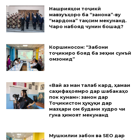
Нашрияҳои тоҷикӣ
мавзуъҳоро ба “занона”-ву
“мардона” тақсим мекунанд.
Чаро набояд чунин бошад?
Коршиносон: “Забони
тоҷикиро бояд ба зеҳни сунъӣ
омӯзонид”
«Вай аз ман талаб кард, ҳамаи
саҳифаҳоямро дар шабакаҳо
пок кунам»: занон дар
Тоҷикистон ҳуқуқи дар
мазҳари ом будани худро чи
гуна ҳимоят мекунанд
Мушкилии забон ва SEO дар