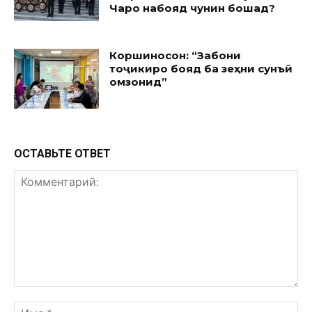
Чаро набояд чунин бошад?
Коршиносон: “Забони
тоҷикиро бояд ба зеҳни сунъӣ
омӯзонид”
ОСТАВЬТЕ ОТВЕТ
Комментарий:
Им