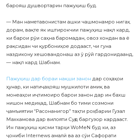
барояш душвортарин пажуҳиш буд.
— Ман наметавонистам ашки чашмонамро нигаҳ
дорам, вақте як иштирокчии пажуҳиш нақл кард,
ки барои рӯи саҳна баромадан, овоз хондан ва ё
рақсидан чи қурбониҳое додааст, чи гуна
наздикону хешовандонаш аз ӯ рӯй гардонидаанд,
— нақл кард Шабнам.
Пажуҳиш дар бораи нақши занон
дар соҳаҳои
ҳунар, ки натиҷаҳояш мушкилоти амиқ ва
монеаҳои иҷтимоиро барои занон дар ин бахш
нишон медиҳад, Шабнам бо тими созмони
ҷамъиятии “Расонанигор” таҳти роҳбарии Гузал
Махкамова дар вилояти Суғд баргузор кардааст.
Ин пажуҳиш қисми тарҳи WoMeN буд ки, аз
ҷониби Internews амалӣ ва аз сӯи Сафорати