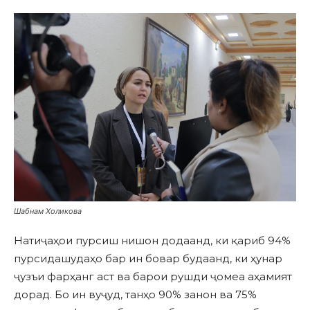
Шабнам Холикова
Натиҷаҳои пурсиш нишон додаанд, ки қариб 94%
пурсидашудаҳо бар ин бовар будаанд, ки ҳунар
ҷузъи фарҳанг аст ва барои рушди ҷомеа аҳамият
дорад. Бо ин вуҷуд, танҳо 90% занон ва 75%