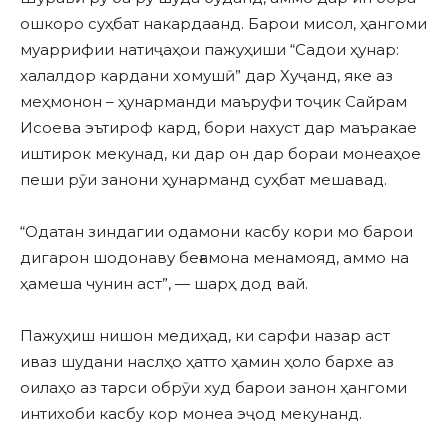
ошкоро суҳбат накардаанд. Барои мисол, ҳангоми
муаррифии натиҷаҳои пажуҳиши “Садои ҳунар:
халалдор кардани хомушӣ” дар Хуҷанд, яке аз
меҳмонон – ҳунарманди маъруфи тоҷик Сайрам
Исоева эътироф кард, бори нахуст дар маъракае
иштирок мекунад, ки дар он дар бораи монеаҳое
пеши рӯи занони ҳунарманд суҳбат мешавад.
“Одатан зиндагии одамони касбу кори мо барои
дигарон шодонаву беғамона менамояд, аммо на
ҳамеша чунин аст”, — шарҳ дод вай.
Пажуҳиш нишон медиҳад, ки сарфи назар аст
иваз шудани наслҳо ҳатто ҳамин ҳоло бархе аз
оилаҳо аз тарси обрӯи худ барои занон ҳангоми
интихоби касбу кор монеа эҷод мекунанд.