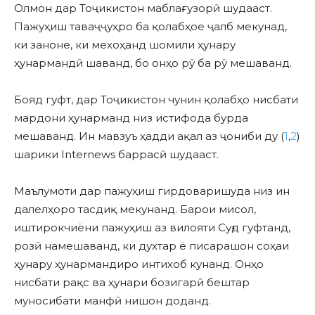
Олмон дар Тоҷикистон маблағгузорӣ шудааст.
Пажуҳиш таваҷҷуҳро ба қолабҳое ҷалб мекунад,
ки заноне, ки мехоҳанд шомили ҳунару
ҳунармандӣ шаванд, бо онҳо рӯ ба рӯ мешаванд.
Бояд гуфт, дар Тоҷикистон чунин қолабҳо нисбати
мардони ҳунарманд низ истифода бурда
мешаванд. Ин мавзуъ ҳадди ақал аз ҷониби ду (
1
,
2
)
шарики Internews баррасӣ шудааст.
Маълумоти дар пажуҳиш гирдоваришуда низ ин
далелҳоро тасдиқ мекунанд. Барои мисол,
иштирокчиёни пажуҳиш аз вилояти Суғд гуфтанд,
розӣ намешаванд, ки духтар ё писарашон соҳаи
ҳунару ҳунармандиро интихоб кунанд. Онҳо
нисбати рақс ва ҳунари бозигарӣ бештар
муносибати манфӣ нишон доданд.