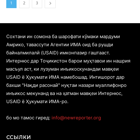
1
2
3
Cохтани ин сомона ба шарофати кӯмаки мардуми
Амрико, тавассути Агентии ИМА оид ба рушди
байналмилалӣ (USAID) имконпазир гаштааст.
Интернюс дар Тоҷикистон барои муҳтавои ин нашрия
масъул аст, ки лузуман инъикоскунандаи мавқеи
USAID ё Ҳукумати ИМА намебошад. Интишорот дар
бахши "Нақди расонаӣ" нуқтаи назари муаллифонро
инъикос мекунанд ва на ҳатман мавқеи Интернюс,
USAID ё Ҳукумати ИМА-ро.
бо мо тамос гиред:
info@newreporter.org
ССЫЛКИ