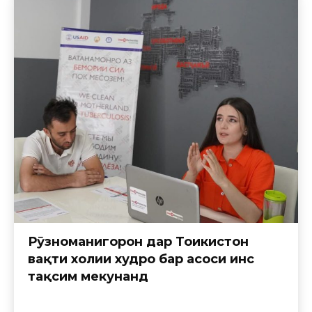
Рӯзноманигорон дар Тоҷикистон
вақти холии худро бар асоси ҷинс
тақсим мекунанд