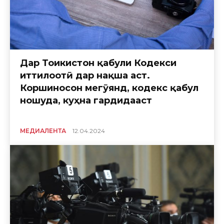
Дар Тоҷикистон қабули Кодекси
иттилоотӣ дар нақша аст.
Коршиносон мегӯянд, кодекс қабул
ношуда, куҳна гардидааст
МЕДИАЛЕНТА
12.04.2024