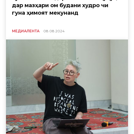
дар мазҳари ом будани худро чи
гуна ҳимоят мекунанд
МЕДИАЛЕНТА
08.08.2024