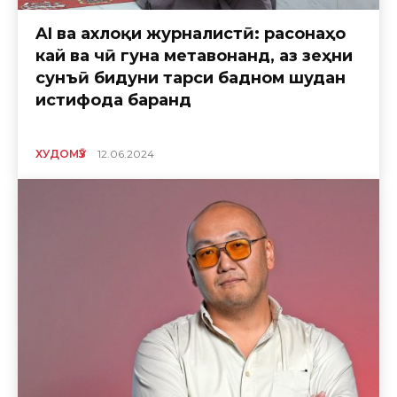
AI ва ахлоқи журналистӣ: расонаҳо
кай ва чӣ гуна метавонанд, аз зеҳни
сунъӣ бидуни тарси бадном шудан
истифода баранд
ХУДОМӮЗ
12.06.2024