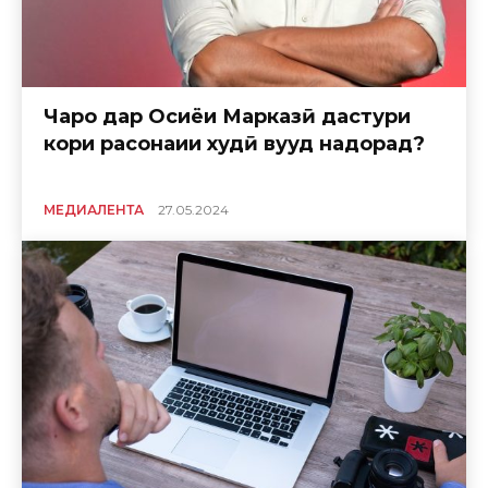
Чаро дар Осиёи Марказӣ дастури
кори расонаии худӣ вуҷуд надорад?
МЕДИАЛЕНТА
27.05.2024