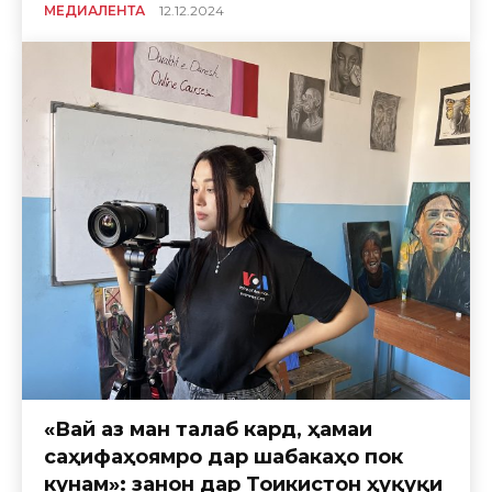
МЕДИАЛЕНТА
12.12.2024
«Вай аз ман талаб кард, ҳамаи
саҳифаҳоямро дар шабакаҳо пок
кунам»: занон дар Тоҷикистон ҳуқуқи