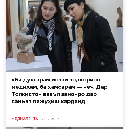
«Ба духтарам иҷозаи эҷодкориро
медиҳам, ба ҳамсарам — не». Дар
Тоҷикистон вазъи занонро дар
санъат пажуҳиш карданд
МЕДИАЛЕНТА
24.12.2024