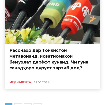
Расонаҳо дар Тоҷикистон
метавонанд, иҷозатномаҳои
бемуҳлат дарёфт кунанд. Чи гуна
санадҳоро дуруст тартиб дод?
МЕДИАЛЕНТА
27.03.2024