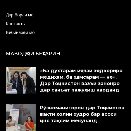
Дар бораи мо
Контакты
Вебинарҳои мо
МАВОДҲОИ БЕҲТАРИН
«Ба духтарам иҷозаи эҷодкориро
медиҳам, ба ҳамсарам — не».
Дар Тоҷикистон вазъи занонро
дар санъат пажуҳиш карданд
Рӯзноманигорон дар Тоҷикистон
вақти холии худро бар асоси
ҷинс тақсим мекунанд