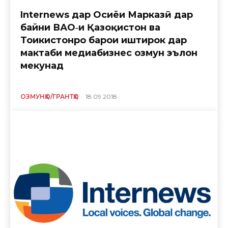
Internews дар Осиёи Марказӣ дар
байни ВАО‑и Қазоқистон ва
Тоҷикистонро барои иштирок дар
мактаби медиабизнес озмун эълон
мекунад
ОЗМУНҲО/ГРАНТҲО
18.09.2018