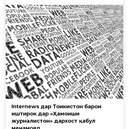
Internews дар Тоҷикистон барои
иштирок дар «Ҳамоиши
журналистон» дархост қабул
менамояд