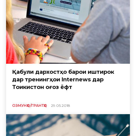
Қабули дархостҳо барои иштирок
дар тренингҳои Internews дар
Тоҷикистон оғоз ёфт
ОЗМУНҲО/ГРАНТҲО
29.05.2018