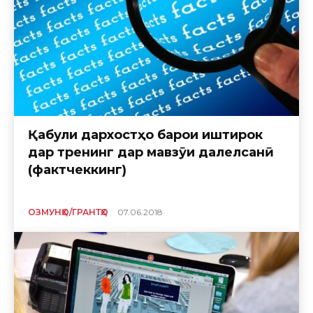
Қабули дархостҳо барои иштирок
дар тренинг дар мавзӯи далелсанҷӣ
(фактчеккинг)
ОЗМУНҲО/ГРАНТҲО
07.06.2018