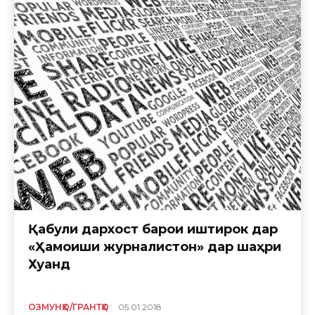
Қабули дархост барои иштирок дар
«Ҳамоиши журналистон» дар шаҳри
Хуҷанд
ОЗМУНҲО/ГРАНТҲО
05.01.2018