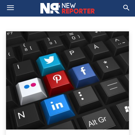
ОЗМУНҲО/ГРАНТҲО
Media and Social Innovation Lab
Newsroom 2.0
Домой
Озмунҳо/Грантҳо