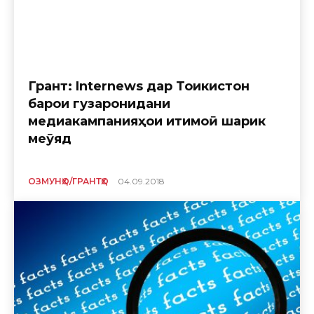
Грант: Internews дар Тоҷикистон
барои гузаронидани
медиакампанияҳои иҷтимоӣ шарик
меҷӯяд
ОЗМУНҲО/ГРАНТҲО
04.09.2018