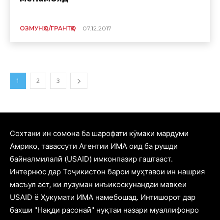
ОЗМУНҲО/ГРАНТҲО
07.12.2017
1
2
3
Cохтани ин сомона ба шарофати кӯмаки мардуми
Амрико, тавассути Агентии ИМА оид ба рушди
байналмилалӣ (USAID) имконпазир гаштааст.
Интернюс дар Тоҷикистон барои муҳтавои ин нашрия
масъул аст, ки лузуман инъикоскунандаи мавқеи
USAID ё Ҳукумати ИМА намебошад. Интишорот дар
бахши "Нақди расонаӣ" нуқтаи назари муаллифонро