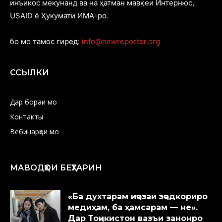
инъикос мекунанд ва на ҳатман мавқеи Интернюс,
USAID ё Ҳукумати ИМА-ро.
бо мо тамос гиред:
info@newreporter.org
ССЫЛКИ
Дар бораи мо
Контакты
Вебинарҳои мо
МАВОДҲОИ БЕҲТАРИН
«Ба духтарам иҷозаи эҷодкориро
медиҳам, ба ҳамсарам — не».
Дар Тоҷикистон вазъи занонро