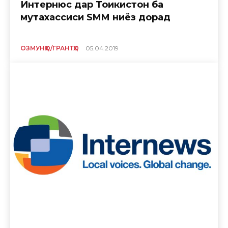
Интернюс дар Тоҷикистон ба
мутахассиси SMM ниёз дорад
ОЗМУНҲО/ГРАНТҲО
05.04.2019