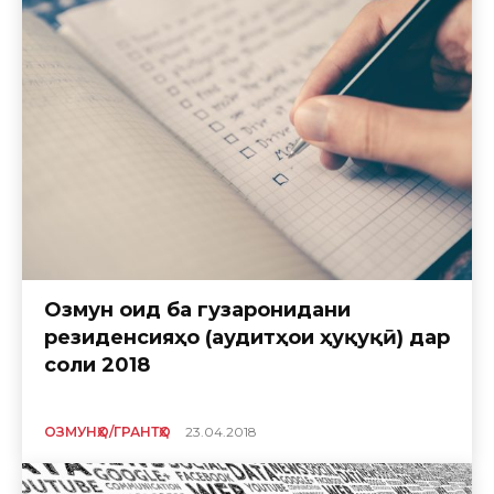
Озмун оид ба гузаронидани
резиденсияҳо (аудитҳои ҳуқуқӣ) дар
соли 2018
ОЗМУНҲО/ГРАНТҲО
23.04.2018