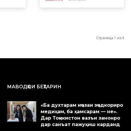
Страница 1 из 4
МАВОДҲОИ БЕҲТАРИН
«Ба духтарам иҷозаи эҷодкориро
медиҳам, ба ҳамсарам — не».
Дар Тоҷикистон вазъи занонро
дар санъат пажуҳиш карданд