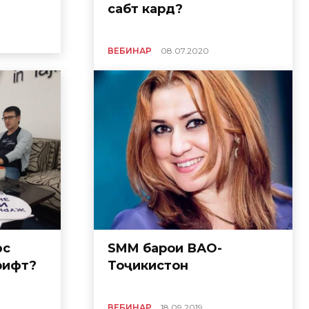
сабт кард?
ВЕБИНАР
08.07.2020
юс
SMM барои ВАО-
рифт?
Тоҷикистон
ВЕБИНАР
18.09.2019