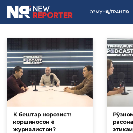
ОЗМУНҲО/ГРАНТҲО
ЛОИҲАҲОИ МО
Newsroom 2.0
Вебинар
Мубодилаи маводҳо
Домой
Лоиҳаҳои мо
Кӣ бештар норозист:
Рӯзном
коршиносон ё
расона
журналистон?
этикаи