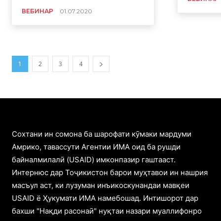
ВЕБИНАР
01.07.2020
1
2
3
4
Cохтани ин сомона ба шарофати кӯмаки мардуми
Амрико, тавассути Агентии ИМА оид ба рушди
байналмилалӣ (USAID) имконпазир гаштааст.
Интернюс дар Тоҷикистон барои муҳтавои ин нашрия
масъул аст, ки лузуман инъикоскунандаи мавқеи
USAID ё Ҳукумати ИМА намебошад. Интишорот дар
бахши "Нақди расонаӣ" нуқтаи назари муаллифонро