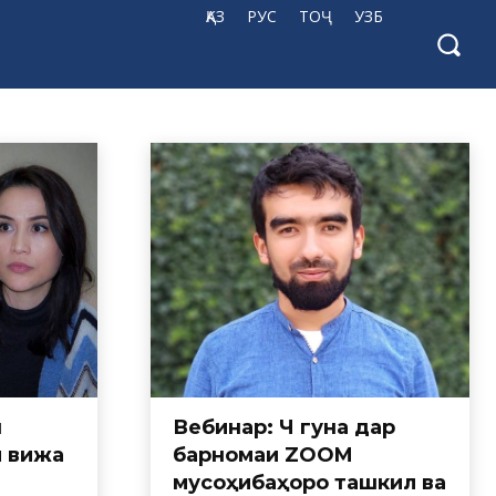
ҚАЗ
РУС
ТОҶ
УЗБ
ш
Вебинар: Чӣ гуна дар
и вижа
барномаи ZOOM
мусоҳибаҳоро ташкил ва