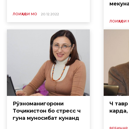
мекуна
ЛОИҲАҲОИ МО
20.12.2022
ЛОИҲАҲОИ
Рӯзноманигорони
Чӣ тав
Тоҷикистон бо стресс чӣ
карда,
гуна муносибат кунанд
ВЕБИНАР