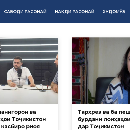
САВОДИ РАСОНАӢ
НАҚДИ РАСОНАӢ
ХУДОМӮЗ
анигорон ва
Тарҳрезӣ ва ба пе
ҳои Тоҷикистон
бурдани лоиҳаҳо
 касбиро риоя
дар Тоҷикистон