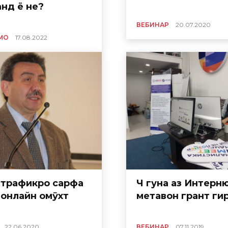
нд ё не?
ВЕБИНАР
20.07.2020
 МО
17.08.2022
р трафикро сарфа
Чӣ гуна аз Интерн
 онлайн омӯхт
метавон грант ги
22.06.2020
ВЕБИНАР
07.11.2019