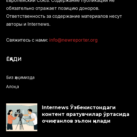
Европейский Союз. Содержание публикаций не
обязательно отражает позицию доноров.
Ответственность за содержание материалов несут
авторы и Internews.
Свяжитесь с нами:
info@newreporter.org
ЁҚАДИ
Биз ҳақимизда
Алоқа
Internews Ўзбекистондаги
контент яратувчилар ўртасида
очиқ танлов эълон қилади