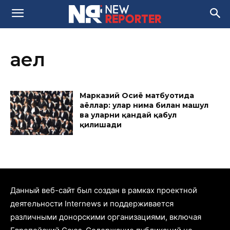
аел
Марказий Осиё матбуотида
аёллар: улар нима билан машғул
ва уларни қандай қабул
қилишади
Данный веб-сайт был создан в рамках проектной
деятельности Internews и поддерживается
различными донорскими организациями, включая