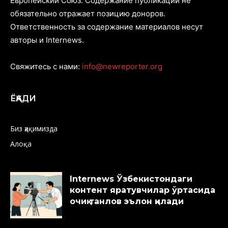
Европейский Союз. Содержание публикаций не
обязательно отражает позицию доноров.
Ответственность за содержание материалов несут
авторы и Internews.
Свяжитесь с нами:
info@newreporter.org
ЁҚАДИ
Биз ҳақимизда
Алоқа
Internews Ўзбекистондаги
контент яратувчилар ўртасида
очиқ танлов эълон қилади