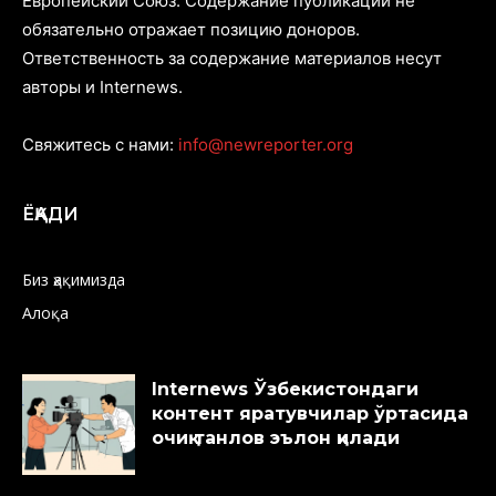
Европейский Союз. Содержание публикаций не
обязательно отражает позицию доноров.
Ответственность за содержание материалов несут
авторы и Internews.
Свяжитесь с нами:
info@newreporter.org
ЁҚАДИ
Биз ҳақимизда
Алоқа
Internews Ўзбекистондаги
контент яратувчилар ўртасида
очиқ танлов эълон қилади