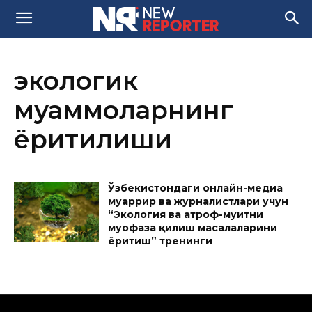
экологик
муаммоларнинг
ёритилиши
Ўзбекистондаги онлайн-медиа
муҳаррир ва журналистлари учун
“Экология ва атроф-муҳитни
муҳофаза қилиш масалаларини
ёритиш” тренинги