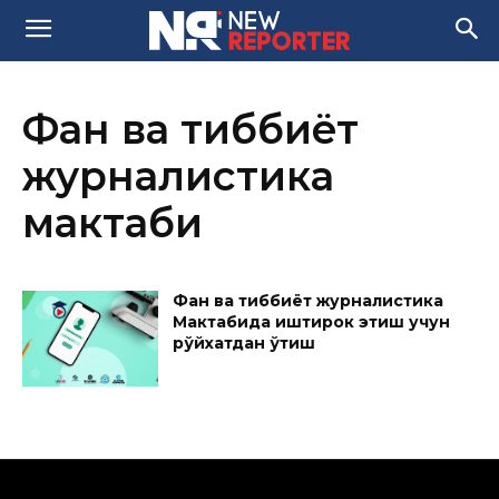
Фан ва тиббиёт
журналистика
мактаби
Фан ва тиббиёт журналистика
Мактабида иштирок этиш учун
рўйхатдан ўтиш