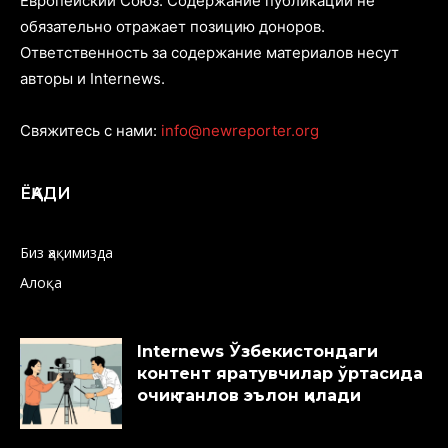
Европейский Союз. Содержание публикаций не
обязательно отражает позицию доноров.
Ответственность за содержание материалов несут
авторы и Internews.
Свяжитесь с нами:
info@newreporter.org
ЁҚАДИ
Биз ҳақимизда
Алоқа
Internews Ўзбекистондаги
контент яратувчилар ўртасида
очиқ танлов эълон қилади