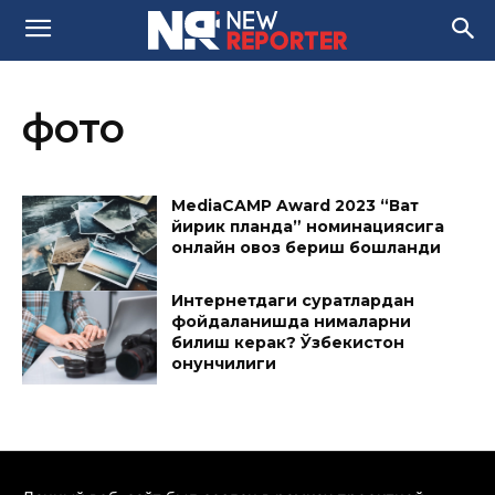
фото
MediaCAMP Award 2023 “Вақт
йирик планда” номинациясига
онлайн овоз бериш бошланди
Интернетдаги суратлардан
фойдаланишда нималарни
билиш керак? Ўзбекистон
қонунчилиги