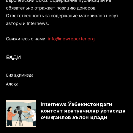
Европейский Союз. Содержание публикаций не
обязательно отражает позицию доноров.
Ответственность за содержание материалов несут
авторы и Internews.
Свяжитесь с нами:
info@newreporter.org
ЁҚАДИ
Биз ҳақимизда
Алоқа
Internews Ўзбекистондаги
контент яратувчилар ўртасида
очиқ танлов эълон қилади