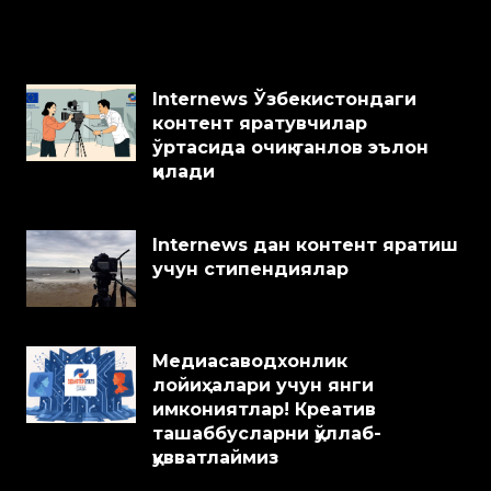
Internews Ўзбекистондаги
контент яратувчилар
ўртасида очиқ танлов эълон
қилади
Internews дан контент яратиш
учун стипендиялар
Медиасаводхонлик
лойиҳалари учун янги
имкониятлар! Креатив
ташаббусларни қўллаб-
қувватлаймиз