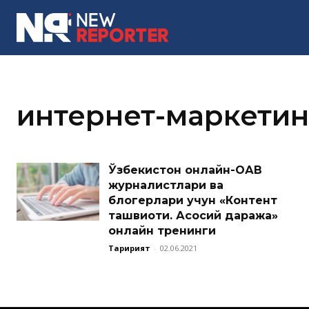
MORE
интернет-маркетин
Ўзбекистон онлайн-ОАВ
журналистлари ва
блогерлари учун «Контент
ташвиқоти. Асосий даража»
онлайн тренинги
Таҳририят
-
02.06.2021