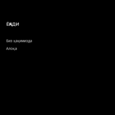
ЁҚАДИ
Биз ҳақимизда
Алоқа