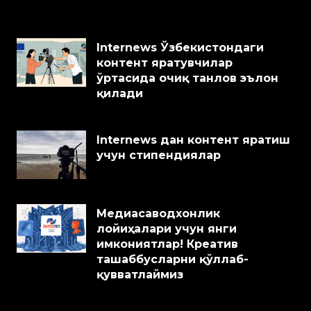
Internews Ўзбекистондаги
контент яратувчилар
ўртасида очиқ танлов эълон
қилади
Internews дан контент яратиш
учун стипендиялар
Медиасаводхонлик
лойиҳалари учун янги
имкониятлар! Креатив
ташаббусларни қўллаб-
қувватлаймиз