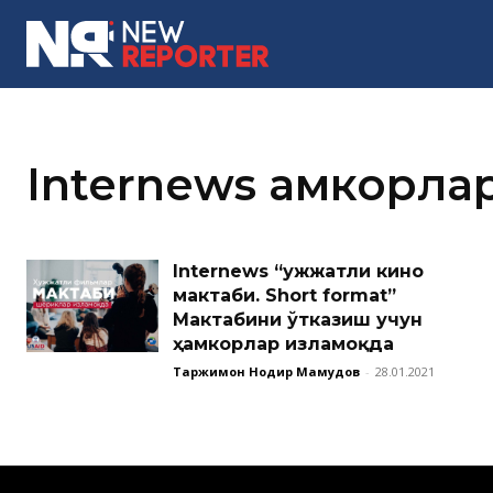
MORE
Internews ҳамкорла
Internews “Ҳужжатли кино
мактаби. Short format”
Мактабини ўтказиш учун
ҳамкорлар изламоқда
Таржимон Нодир Маҳмудов
-
28.01.2021