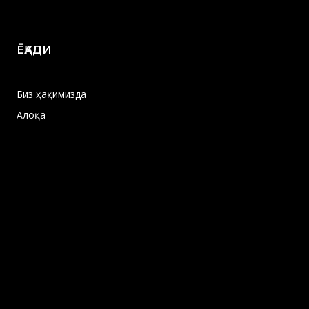
ЁҚАДИ
Биз ҳақимизда
Алоқа