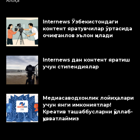
Алоқа
Internews Ўзбекистондаги
контент яратувчилар ўртасида
очиқ танлов эълон қилади
Internews дан контент яратиш
учун стипендиялар
Медиасаводхонлик лойиҳалари
учун янги имкониятлар!
Креатив ташаббусларни қўллаб-
қувватлаймиз