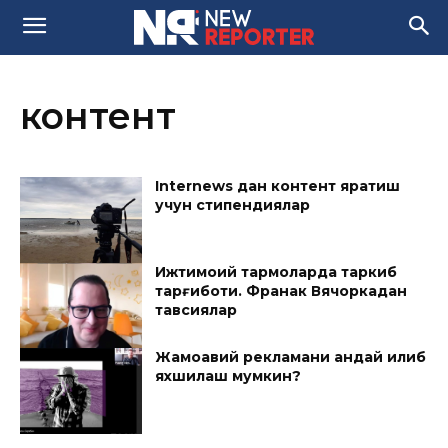
контент
Internews дан контент яратиш
учун стипендиялар
Ижтимоий тармоқларда таркиб
тарғиботи. Франак Вячоркадан
тавсиялар
Жамоавий рекламани қандай қилиб
яхшилаш мумкин?