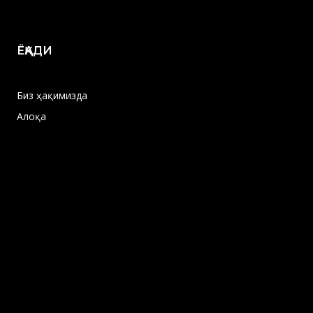
ЁҚАДИ
Биз ҳақимизда
Алоқа