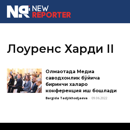
MORE
Лоуренс Харди II
Олмаотада Медиа
саводхонлик бўйича
биринчи халқаро
конференция иш бошлади
Bargida Tadjikhodjaeva
-
09.06.2022