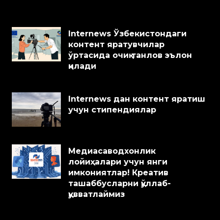
Internews Ўзбекистондаги
контент яратувчилар
ўртасида очиқ танлов эълон
қилади
Internews дан контент яратиш
учун стипендиялар
Медиасаводхонлик
лойиҳалари учун янги
имкониятлар! Креатив
ташаббусларни қўллаб-
қувватлаймиз