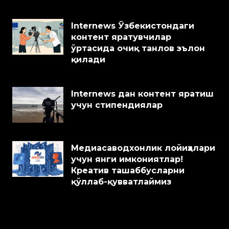
Internews Ўзбекистондаги
контент яратувчилар
ўртасида очиқ танлов эълон
қилади
Internews дан контент яратиш
учун стипендиялар
Медиасаводхонлик лойиҳалари
учун янги имкониятлар!
Креатив ташаббусларни
қўллаб-қувватлаймиз