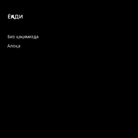
ЁҚАДИ
Биз ҳақимизда
Алоқа