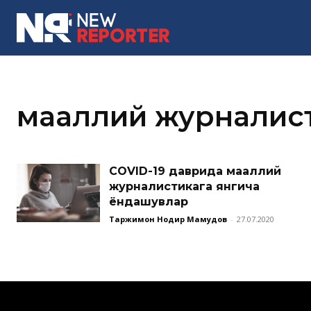
MORE
маҳаллий журналис
COVID-19 даврида маҳаллий
журналистикага янгича
ёндашувлар
Таржимон Нодир Маҳмудов
-
27.07.2020