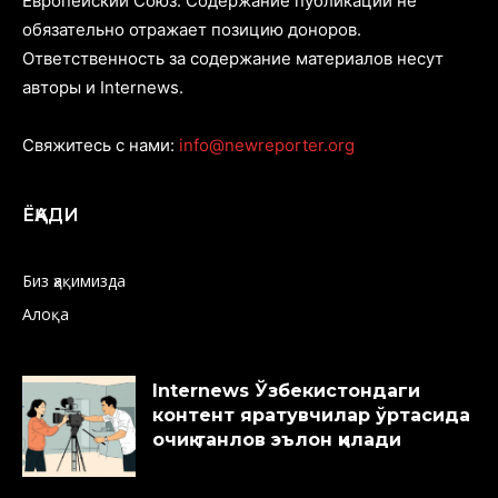
Европейский Союз. Содержание публикаций не
обязательно отражает позицию доноров.
Ответственность за содержание материалов несут
авторы и Internews.
Свяжитесь с нами:
info@newreporter.org
ЁҚАДИ
Биз ҳақимизда
Алоқа
Internews Ўзбекистондаги
контент яратувчилар ўртасида
очиқ танлов эълон қилади