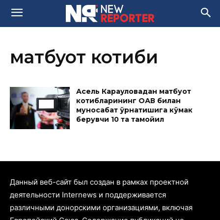
матбуот котиби
Асель Карауловадан матбуот
котибларининг ОАВ билан
муносабат ўрнатишига кўмак
берувчи 10 та тамойил
Данный веб-сайт был создан в рамках проектной
деятельности Internews и поддерживается
различными донорскими организациями, включая