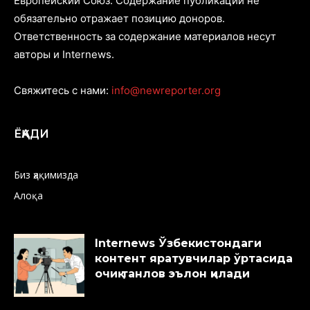
Европейский Союз. Содержание публикаций не
обязательно отражает позицию доноров.
Ответственность за содержание материалов несут
авторы и Internews.
Свяжитесь с нами:
info@newreporter.org
ЁҚАДИ
Биз ҳақимизда
Алоқа
Internews Ўзбекистондаги
контент яратувчилар ўртасида
очиқ танлов эълон қилади