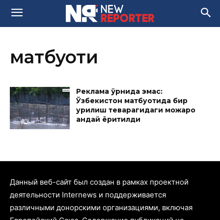
матбуоти
Реклама ўрнида эмас:
Ўзбекистон матбуотида бир
қурилиш теварагидаги можаро
қандай ёритилди
Данный веб-сайт был создан в рамках проектной
деятельности Internews и поддерживается
различными донорскими организациями, включая