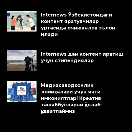
Internews Ўзбекистондаги
контент яратувчилар
ўртасида очиқ танлов эълон
қилади
Internews дан контент яратиш
учун стипендиялар
Медиасаводхонлик
лойиҳалари учун янги
имкониятлар! Креатив
ташаббусларни қўллаб-
қувватлаймиз