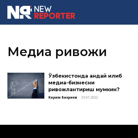
MORE
Медиа ривожи
Ўзбекистонда қандай қилиб
медиа-бизнесни
ривожлантириш мумкин?
Карим Бахриев
-
25.01.2022