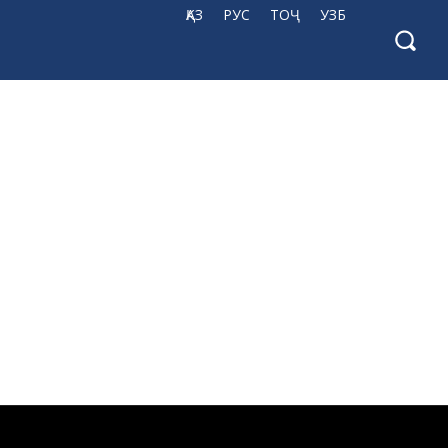
ҚАЗ
РУС
ТОҶ
УЗБ