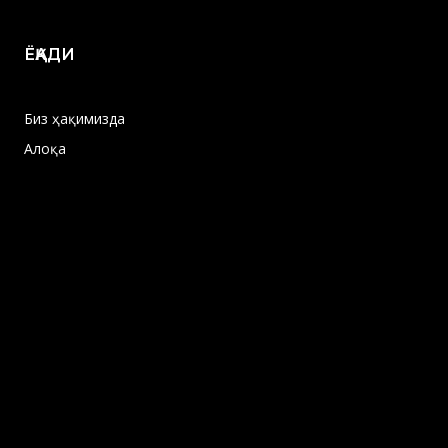
ЁҚАДИ
Биз ҳақимизда
Алоқа