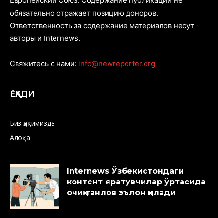
Европейский Союз. Содержание публикаций не
обязательно отражает позицию доноров.
Ответственность за содержание материалов несут
авторы и Internews.
Свяжитесь с нами:
info@newreporter.org
ЁҚАДИ
Биз ҳақимизда
Алоқа
Internews Ўзбекистондаги
контент яратувчилар ўртасида
очиқ танлов эълон қилади