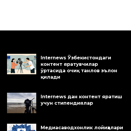
Internews Ўзбекистондаги
контент яратувчилар
ўртасида очиқ танлов эълон
қилади
Internews дан контент яратиш
учун стипендиялар
Медиасаводхонлик лойиҳалари