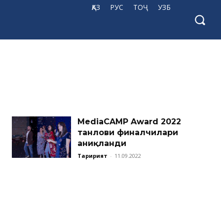
ҚАЗ
РУС
ТОҶ
УЗБ
MediaCAMP Award 2022
танлови финалчилари
аниқланди
Таҳририят
-
11.09.2022