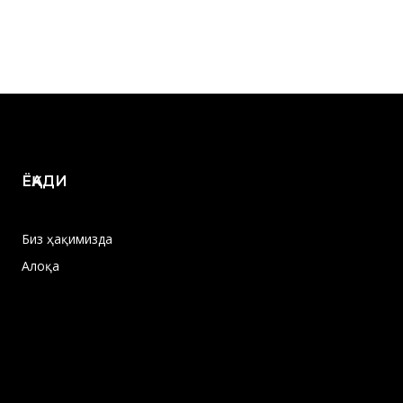
ЁҚАДИ
Биз ҳақимизда
Алоқа