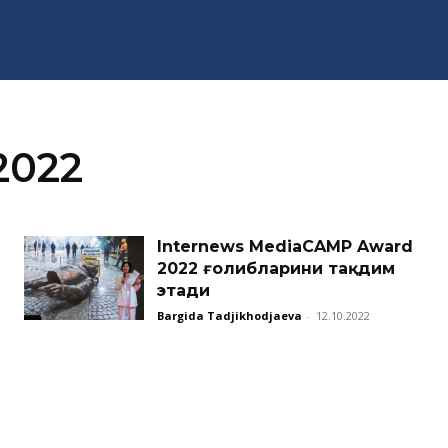
2022
Internews MediaCAMP Award
2022 ғолибларини тақдим
этади
Bargida Tadjikhodjaeva
-
12.10.2022