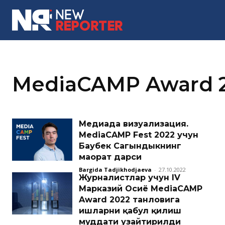
MORE
MediaCAMP Award 
Медиада визуализация.
MediaCAMP Fest 2022 учун
Баубек Сагындыкнинг
маҳорат дарси
Bargida Tadjikhodjaeva
-
27.10.2022
Журналистлар учун IV
Марказий Осиё MediaCAMP
Award 2022 танловига
ишларни қабул қилиш
муддати узайтирилди