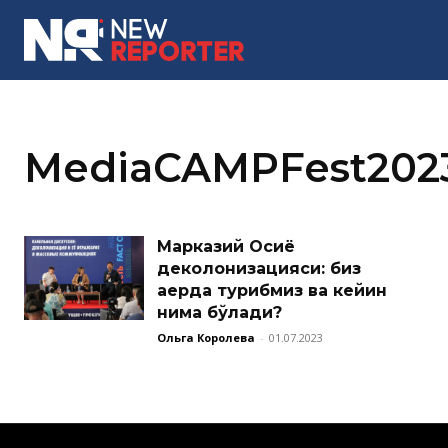
MORE
MediaCAMPFest202
Марказий Осиё
деколонизацияси: биз
қаерда турибмиз ва кейин
нима бўлади?
Ольга Королева
-
01.07.2023