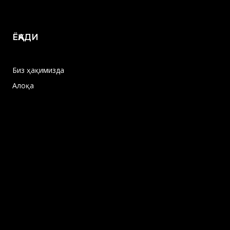
ЁҚАДИ
Биз ҳақимизда
Алоқа