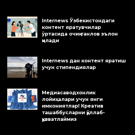
Internews Ўзбекистондаги
контент яратувчилар
ўртасида очиқ танлов эълон
қилади
Internews дан контент яратиш
учун стипендиялар
Медиасаводхонлик
лойиҳалари учун янги
имкониятлар! Креатив
ташаббусларни қўллаб-
қувватлаймиз