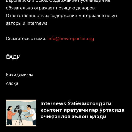
Европейский Союз. Содержание публикаций не
обязательно отражает позицию доноров.
Ответственность за содержание материалов несут
авторы и Internews.
Свяжитесь с нами:
info@newreporter.org
ЁҚАДИ
Биз ҳақимизда
Алоқа
Internews Ўзбекистондаги
контент яратувчилар ўртасида
очиқ танлов эълон қилади