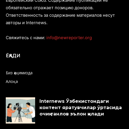
Европейский Союз. Содержание публикаций не
обязательно отражает позицию доноров.
Ответственность за содержание материалов несут
авторы и Internews.
Свяжитесь с нами:
info@newreporter.org
ЁҚАДИ
Биз ҳақимизда
Алоқа
Internews Ўзбекистондаги
контент яратувчилар ўртасида
очиқ танлов эълон қилади