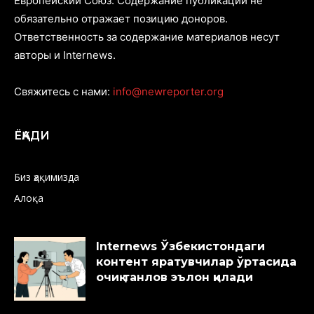
Европейский Союз. Содержание публикаций не
обязательно отражает позицию доноров.
Ответственность за содержание материалов несут
авторы и Internews.
Свяжитесь с нами:
info@newreporter.org
ЁҚАДИ
Биз ҳақимизда
Алоқа
Internews Ўзбекистондаги
контент яратувчилар ўртасида
очиқ танлов эълон қилади