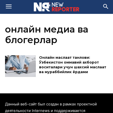
онлайн медиа ва
блогерлар
Онлайн маслаҳат танлови:
Ўзбекистон оммавий ахборот
воситалари учун шахсий маслаҳат
ва мураббийлик ёрдами
Данный веб-сайт был создан в рамках проектной
деятельности Internews и поддерживается