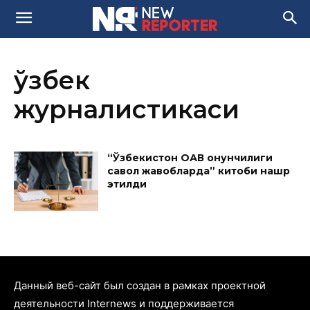
ўзбек
журналистикаси
“Ўзбекистон ОАВ қонунчилиги
савол жавобларда” китоби нашр
этилди
Данный веб-сайт был создан в рамках проектной
деятельности Internews и поддерживается