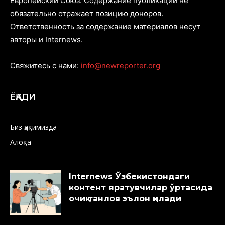
Европейский Союз. Содержание публикаций не
обязательно отражает позицию доноров.
Ответственность за содержание материалов несут
авторы и Internews.
Свяжитесь с нами:
info@newreporter.org
ЁҚАДИ
Биз ҳақимизда
Алоқа
Internews Ўзбекистондаги
контент яратувчилар ўртасида
очиқ танлов эълон қилади